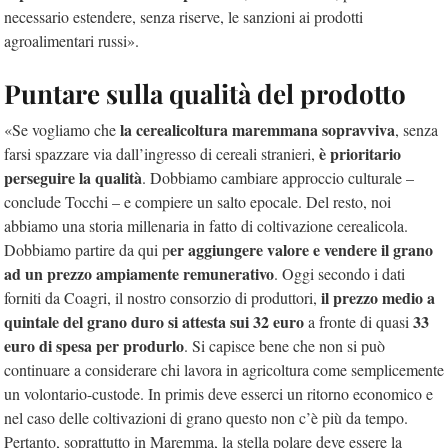
necessario estendere, senza riserve, le sanzioni ai prodotti
agroalimentari russi».
Puntare sulla qualità del prodotto
la cerealicoltura maremmana sopravviva
«Se vogliamo che
, senza
è prioritario
farsi spazzare via dall’ingresso di cereali stranieri,
perseguire la qualità
. Dobbiamo cambiare approccio culturale –
conclude Tocchi – e compiere un salto epocale. Del resto, noi
abbiamo una storia millenaria in fatto di coltivazione cerealicola.
er aggiungere valore e vendere il grano
Dobbiamo partire da qui p
ad un prezzo ampiamente remunerativo
. Oggi secondo i dati
il prezzo medio a
forniti da Coagri, il nostro consorzio di produttori,
quintale del grano duro si attesta sui 32 euro
33
a fronte di quasi
euro di spesa per produrlo
. Si capisce bene che non si può
continuare a considerare chi lavora in agricoltura come semplicemente
un volontario-custode. In primis deve esserci un ritorno economico e
nel caso delle coltivazioni di grano questo non c’è più da tempo.
Pertanto, soprattutto in Maremma, la stella polare deve essere la