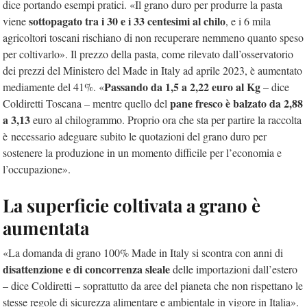
dice portando esempi pratici. «Il grano duro per produrre la pasta
sottopagato tra i 30 e i 33 centesimi al chilo
viene
, e i 6 mila
agricoltori toscani rischiano di non recuperare nemmeno quanto speso
per coltivarlo». Il prezzo della pasta, come rilevato dall’osservatorio
dei prezzi del Ministero del Made in Italy ad aprile 2023, è aumentato
Passando da 1,5 a 2,22 euro al Kg
mediamente del 41%. «
– dice
pane fresco è balzato da 2,88
Coldiretti Toscana – mentre quello del
a 3,13
euro al chilogrammo. Proprio ora che sta per partire la raccolta
è necessario adeguare subito le quotazioni del grano duro per
sostenere la produzione in un momento difficile per l’economia e
l’occupazione».
La superficie coltivata a grano è
aumentata
«La domanda di grano 100% Made in Italy si scontra con anni di
disattenzione e di concorrenza sleale
delle importazioni dall’estero
– dice Coldiretti – soprattutto da aree del pianeta che non rispettano le
stesse regole di sicurezza alimentare e ambientale in vigore in Italia».