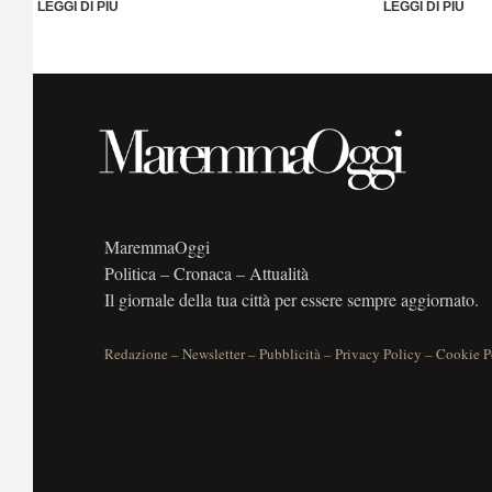
LEGGI DI PIÙ
LEGGI DI PIÙ
MaremmaOggi
Politica – Cronaca – Attualità
Il giornale della tua città per essere sempre aggiornato.
Redazione
–
Newsletter
–
Pubblicità
–
Privacy Policy
–
Cookie P