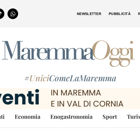
NEWSLETTER
PUBBLICITÀ
#
Unici
ComeLaMaremma
ti
Economia
Enogastronomia
Sport
Turi