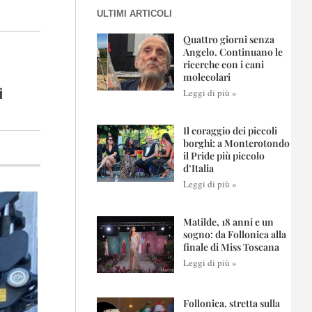
ULTIMI ARTICOLI
Quattro giorni senza
Angelo. Continuano le
ricerche con i cani
molecolari
i
Leggi di più »
Il coraggio dei piccoli
borghi: a Monterotondo
il Pride più piccolo
d’Italia
Leggi di più »
Matilde, 18 anni e un
sogno: da Follonica alla
finale di Miss Toscana
Leggi di più »
Follonica, stretta sulla