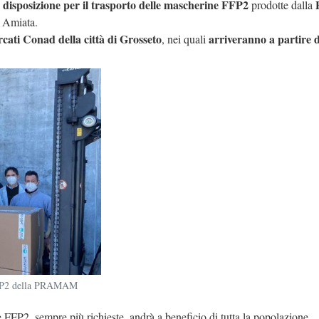
 disposizione per il trasporto delle mascherine FFP2
prodotte dalla
e Amiata.
cati Conad della città di Grosseto
arriveranno a partire 
, nei quali
 FFP2 della PRAMAM
 FFP2, sempre più richieste, andrà a beneficio di tutta la popolazione.