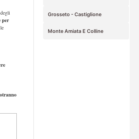
 degli
Grosseto - Castiglione
e per
le
Monte Amiata E Colline
ere
potranno