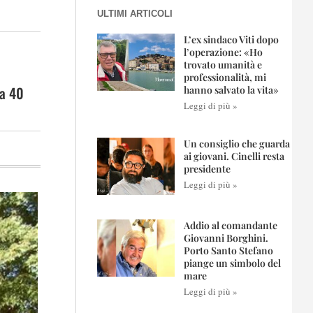
ULTIMI ARTICOLI
L’ex sindaco Viti dopo
l’operazione: «Ho
trovato umanità e
professionalità, mi
za 40
hanno salvato la vita»
Leggi di più »
Un consiglio che guarda
ai giovani. Cinelli resta
presidente
Leggi di più »
Addio al comandante
Giovanni Borghini.
Porto Santo Stefano
piange un simbolo del
mare
Leggi di più »