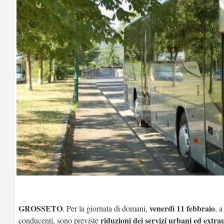
GROSSETO
venerdì 11 febbraio
. Per la giornata di domani,
, a
riduzioni dei servizi urbani ed extrau
conducenti, sono previste