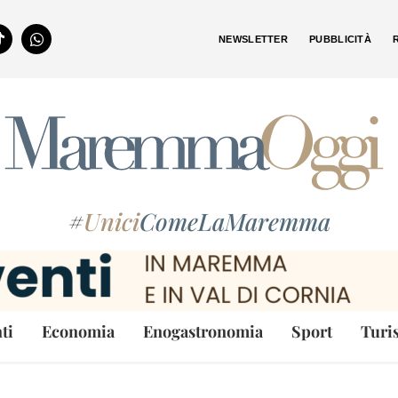
NEWSLETTER
PUBBLICITÀ
#
Unici
ComeLaMaremma
ti
Economia
Enogastronomia
Sport
Turi