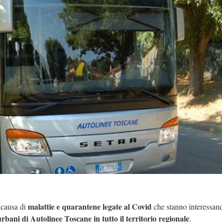
malattie e quarantene legate al Covid
 causa di
che stanno interessan
rbani di Autolinee Toscane in tutto il territorio regionale
.