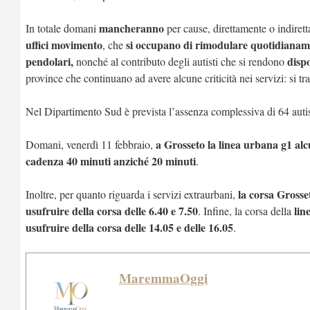
mancheranno
In totale domani
per cause, direttamente o indiret
uffici movimento
si occupano di rimodulare quotidianament
, che
pendolari,
dispo
nonché al contributo degli autisti che si rendono
province che continuano ad avere alcune criticità nei servizi: si tra
Nel Dipartimento Sud è prevista l’assenza complessiva di 64 autist
a Grosseto la linea urbana g1 alcu
Domani, venerdì 11 febbraio,
cadenza 40 minuti anziché 20 minuti
.
la corsa Grosse
Inoltre, per quanto riguarda i servizi extraurbani,
usufruire della corsa delle 6.40 e 7.50
lin
. Infine, la corsa della
usufruire della corsa delle 14.05 e delle 16.05
.
MaremmaOggi