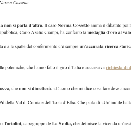
e Norma Cossetto
 non si parla d’altro
Norma Cossetto
. Il caso
anima il dibattito polit
medaglia d’oro al valo
 Repubblica, Carlo Azelio Ciampi, ha conferito la
un’accurata ricerca storic
tà e alle spalle del conferimento c’è sempre
richiesta di 
lle polemiche, che hanno fatto il giro d’Italia e successiva
non si dimetterà
rmezza, che
: «L’uomo che mi dice cosa fare deve ancor
 Pd della Val di Cornia e dell’Isola d’Elba. Che parla di «Un’inutile batta
o Tortolini
La Svolta,
, capogruppo de
che definisce la vicenda un’«esi