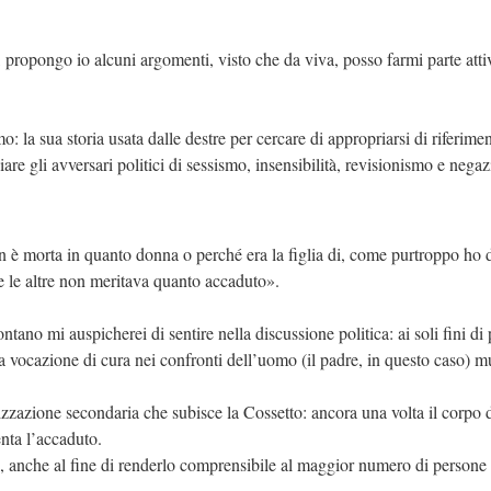
ongo io alcuni argomenti, visto che da viva, posso farmi parte attiva n
a sua storia usata dalle destre per cercare di appropriarsi di riferiment
are gli avversari politici di sessismo, insensibilità, revisionismo e neg
 è morta in quanto donna o perché era la figlia di, come purtroppo ho d
te le altre non meritava quanto accaduto».
ntano mi auspicherei di sentire nella discussione politica: ai soli fini di
ua vocazione di cura nei confronti dell’uomo (il padre, in questo caso) mu
zzazione secondaria che subisce la Cossetto: ancora una volta il corpo de
nta l’accaduto.
, anche al fine di renderlo comprensibile al maggior numero di persone p