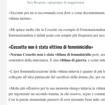
Sara Brogioni, capogruppo di maggioranza
«Siccome poi mi si raccomanda cosa dove e come documentarmi, prop
vittima inerme».
«Mi spiace molto che la Cossetto sia esempio di Femonazionalismo: l
femonazionalista è infatti usata con sempre più frequenza per tacci
«Cossetto non è stata vittima di femminicidio»
Norma Cossetto non è stata vittima di femminicidio
«
però, non
vittima di guerra
sostenitori della minoranza. È una
, e come tut
«L’iper femminilizzzazione della vittima tuttavia è quanto di più lo
collegato all’idea patriarcale del sacrificio della donna che, per s
«Molto più offensivo per la sua memoria ritengo tuttavia la vittimi
per ingenerare un secondo trauma, in chi osserva, segue e comme
Con la parola strumentale pensavo di aver riassunto bene tutto ciò