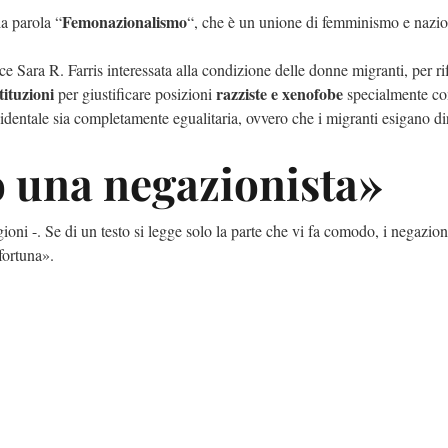
Femonazionalismo
la parola “
“, che è un unione di femminismo e nazi
ce Sara R. Farris interessata alla condizione delle donne migranti, per rif
tituzioni
razziste e xenofobe
per giustificare posizioni
specialmente con
identale sia completamente egualitaria, ovvero che i migranti esigano dir
 una negazionista»
oni -. Se di un testo si legge solo la parte che vi fa comodo, i negazioni
 fortuna».