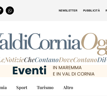
NEWSLETTER
PUBBLICITÀ
LeNotizie
Che
Contano
DoveContano
DiP
mia
Sport
Turismo
Altro