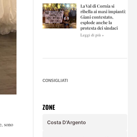
La Val di Cornia si
ribella ai maxi impianti:
Giani contestato,
esplode anche la
protesta dei sindaci
Leggi di più »
CONSIGLIATI
ZONE
Costa D'Argento
e, sono