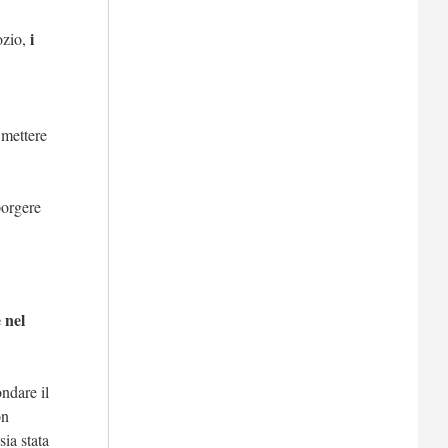
i
ozio,
 mettere
orgere
 nel
ndare il
on
ia stata