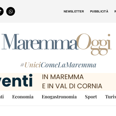
NEWSLETTER
PUBBLICITÀ
#
Unici
ComeLaMaremma
ti
Economia
Enogastronomia
Sport
Turi