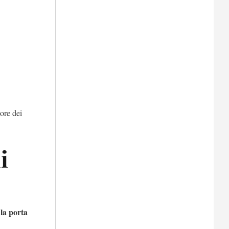
lore dei
i
 la porta