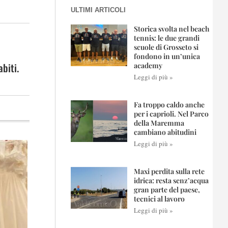
ULTIMI ARTICOLI
Storica svolta nel beach
tennis: le due grandi
scuole di Grosseto si
fondono in un’unica
biti.
academy
Leggi di più »
Fa troppo caldo anche
per i caprioli. Nel Parco
della Maremma
cambiano abitudini
Leggi di più »
Maxi perdita sulla rete
idrica: resta senz’acqua
gran parte del paese,
tecnici al lavoro
Leggi di più »