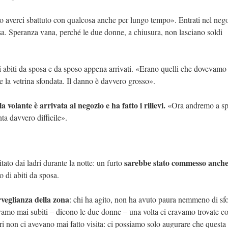
o averci sbattuto con qualcosa anche per lungo tempo». Entrati nel neg
sa. Speranza vana, perché le due donne, a chiusura, non lasciano soldi
di abiti da sposa e da sposo appena arrivati. «Erano quelli che dovevamo
e la vetrina sfondata. Il danno è davvero grosso».
la volante è arrivata al negozio e ha fatto i rilievi.
«Ora andremo a sp
nta davvero difficile».
sarebbe stato commesso anche
tato dai ladri durante la notte: un furto
o di abiti da sposa.
rveglianza della zona
: chi ha agito, non ha avuto paura nemmeno di sfo
vevamo mai subiti – dicono le due donne – una volta ci eravamo trovate c
ri non ci avevano mai fatto visita: ci possiamo solo augurare che questa s