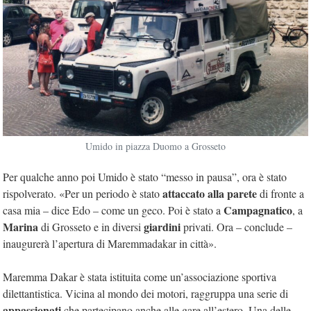
Umido in piazza Duomo a Grosseto
Per qualche anno poi Umido è stato “messo in pausa”, ora è stato
attaccato alla parete
rispolverato. «Per un periodo è stato
di fronte a
Campagnatico
casa mia – dice Edo – come un geco. Poi è stato a
, a
Marina
giardini
di Grosseto e in diversi
privati. Ora – conclude –
inaugurerà l’apertura di Maremmadakar in città».
Maremma Dakar è stata istituita come un’associazione sportiva
dilettantistica. Vicina al mondo dei motori, raggruppa una serie di
appassionati
che partecipano anche alle gare all’estero. Una delle