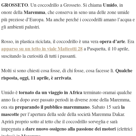
GROSSETO
Umido
. Un coccodrillo a Grosseto. Si chiama
, in
Maremma
onore della
, che conserva in seno una delle zone umide
più preziose d’Europa. Ma anche perché i coccodrilli amano l’acqua e
gli ambienti palustri.
opera d’arte
Rosso, in plastica riciclata, il coccodrillo è una vera
. Era
apparso su un tetto in viale Matteotti 28
a Pasquetta, il 10 aprile,
suscitando la curiosità di tutti i passanti.
Qualche
Molti si sono chiesti cosa fosse, di chi fosse, cosa facesse lì.
risposta, oggi, 11 aprile, è arrivata
.
tornato da un viaggio in Africa
Umido è
terminato oramai qualche
anno fa e dopo aver passato periodi in diverse zone della Maremma,
preparando il pubblico maremmano
la
ora sta
. Sabato 15 sarà
mascotte
per l’apertura della sede della società Maremma Dakar.
Aprirà proprio sotto al tetto che il coccodrillo sorveglia e sarà
dare nuovo ossigeno alla passione dei motori
impegnata a
(elettrici
inclusi) in Maremma.