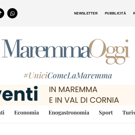
NEWSLETTER
PUBBLICITÀ
#
Unici
ComeLaMaremma
ti
Economia
Enogastronomia
Sport
Turi