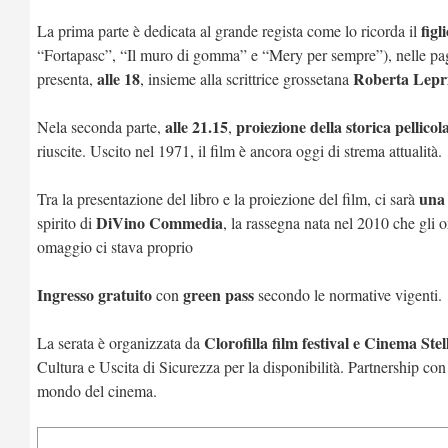
fig
La prima parte è dedicata al grande regista come lo ricorda il
“Fortapasc”, “Il muro di gomma” e “Mery per sempre”),
nelle pa
alle 18
Roberta Lepr
presenta,
,
insieme alla scrittrice grossetana
alle 21.15
proiezione della storica pellic
Nela seconda parte,
,
riuscite. Uscito nel 1971, il film è ancora oggi di strema attualità.
una 
Tra la presentazione del libro e la proiezione del film, ci sarà
DiVino Commedia
spirito di
, la rassegna nata nel 2010 che gli
omaggio ci stava proprio
Ingresso gratuito
green pass
con
secondo le normative vigenti.
Clorofilla film festival e Cinema Stel
La serata è organizzata da
Cultura e Uscita di Sicurezza per la disponibilità. Partnership co
mondo del cinema.