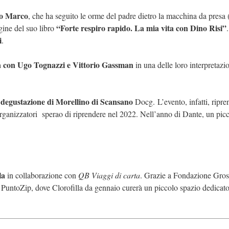
lio Marco
, che ha seguito le orme del padre dietro la macchina da presa 
“Forte respiro rapido. La mia vita con Dino Ri
si”
gine del suo libro
i
.
ola con Ugo Tognazzi e Vittorio Gassman
in una delle loro interpretazi
degustazione di Morellino di Scansano
Docg. L’evento, infatti, ripre
 organizzatori sperao di riprendere nel 2022. Nell’anno di Dante, un pic
la
in collaborazione con
QB Viaggi di carta
. Grazie a Fondazione Gros
n PuntoZip, dove Clorofilla da gennaio curerà un piccolo spazio dedicato