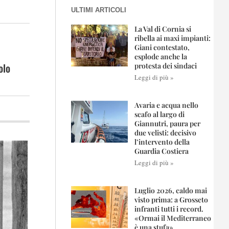
ULTIMI ARTICOLI
La Val di Cornia si
ribella ai maxi impianti:
Giani contestato,
esplode anche la
olo
protesta dei sindaci
Leggi di più »
Avaria e acqua nello
scafo al largo di
Giannutri, paura per
due velisti: decisivo
l’intervento della
Guardia Costiera
Leggi di più »
Luglio 2026, caldo mai
visto prima: a Grosseto
infranti tutti i record.
«Ormai il Mediterraneo
è una stufa»