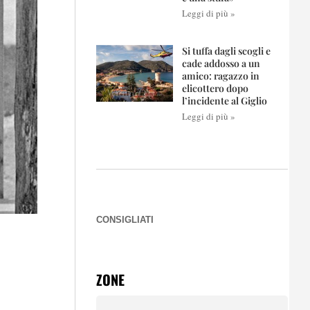
Leggi di più »
Si tuffa dagli scogli e
cade addosso a un
amico: ragazzo in
elicottero dopo
l’incidente al Giglio
Leggi di più »
CONSIGLIATI
ZONE