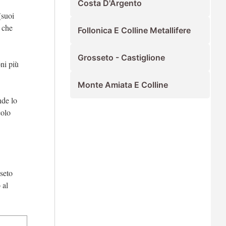
Costa D'Argento
(suoi
. che
Follonica E Colline Metallifere
Grosseto - Castiglione
oni più
Monte Amiata E Colline
nde lo
colo
seto
 al