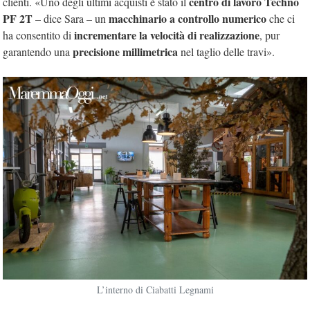
centro di lavoro Techno
clienti. «Uno degli ultimi acquisti è stato il
PF 2T
macchinario a controllo numerico
– dice Sara – un
che ci
incrementare
la velocità di realizzazione
ha consentito di
, pur
precisione millimetrica
garantendo una
nel taglio delle travi».
L’interno di Ciabatti Legnami