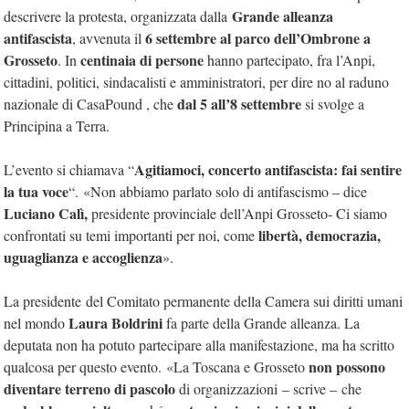
Grande alleanza
descrivere la protesta, organizzata dalla
antifascista
6 settembre al parco dell’Ombrone a
,
avvenuta il
Grosseto
centinaia di persone
. In
hanno partecipato, fra l’Anpi,
cittadini, politici, sindacalisti e amministratori, per dire no al raduno
dal 5 all’8 settembre
nazionale di CasaPound , che
si svolge a
Principina a Terra.
Agitiamoci, concerto antifascista: fai sentire
L’evento si chiamava “
la tua voce
“.
«Non abbiamo parlato solo di antifascismo – dice
Luciano Calì,
presidente provinciale dell’Anpi Grosseto- Ci siamo
libertà, democrazia,
confrontati su temi importanti per noi, come
uguaglianza e accoglienza
».
La presidente
del Comitato permanente della Camera sui diritti umani
Laura Boldrini
nel mondo
fa parte della Grande alleanza. La
deputata non ha potuto partecipare alla manifestazione, ma ha scritto
non possono
qualcosa per questo evento.
«La Toscana e Grosseto
diventare terreno di pascolo
di organizzazioni
– scrive –
che