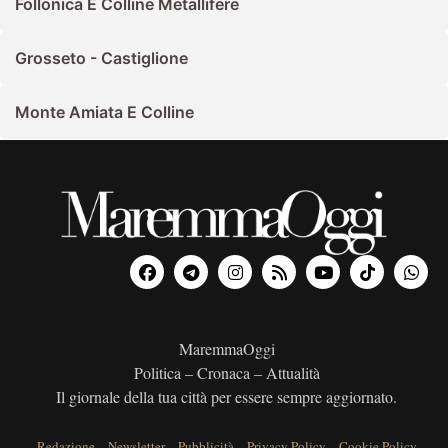
Follonica E Colline Metallifere
Grosseto - Castiglione
Monte Amiata E Colline
MaremmaOggi
Politica – Cronaca – Attualità
Il giornale della tua città per essere sempre aggiornato.
Redazione
–
Newsletter
–
Pubblicità
–
Privacy Policy
–
Cookie Policy