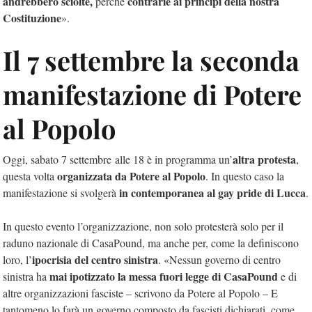
andrebbero sciolte,
contrarie ai principi della nostra
perché
Costituzione
».
Il 7 settembre la seconda
manifestazione di Potere
al Popolo
altra protesta
Oggi, sabato 7 settembre
alle 18
è in programma un’
,
organizzata da Potere al Popolo
questa volta
. In questo caso la
in contemporanea al gay pride di Lucca
manifestazione si svolgerà
.
In questo evento l’organizzazione, non solo protesterà solo per il
raduno nazionale di CasaPound, ma anche per, come la definiscono
ipocrisia del centro sinistra
loro, l’
. «Nessun governo di centro
mai ipotizzato la messa fuori legge di CasaPound
sinistra ha
e di
altre organizzazioni fasciste – scrivono da Potere al Popolo – E
tantomeno lo farà un governo composto da fascisti dichiarati, come