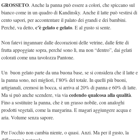
GROSSETO
. Anche la panna può essere a colori, che spiccano sul
bianco come in un quadro di Kandinsky. Anche il latte può vestirsi di
cento sapori, per accontentare il palato dei grandi e dei bambini.
c’è gelato e gelato
Perché, va detto,
. E al gusto si sente.
Non fatevi ingannare dalle decorazioni delle vetrine, dalle fette di
frutta appoggiate sopra, perché sono lì, ma non “dentro”, dai gelati
colorati come una tavolozza Pantone.
Un buon gelato parte da una buona base, se si considera che il latte e
la panna sono, nei migliori, l’80% del totale. In quelli più buoni,
artigianali, cremosi in bocca, si arriva al 20% di panna e 60% di latte.
cedendo qualcosa alla qualità
Ma si può anche scendere, via via
.
Fino a sostituire la panna, che è un grasso nobile, con analoghi
prodotti vegetali, come la margarina. E magari aggiungere acqua e
aria. Volume senza sapore.
Per l’occhio non cambia niente, o quasi. Anzi. Ma per il gusto, la
differenza è notevole.