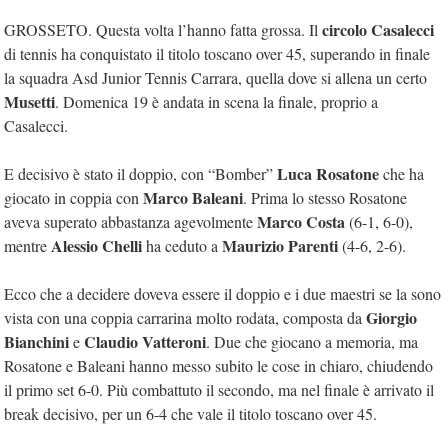
circolo Casalecci
GROSSETO. Questa volta l’hanno fatta grossa. Il
di tennis ha conquistato il titolo toscano over 45, superando in finale
la squadra Asd Junior Tennis Carrara, quella dove si allena un certo
Musetti
. Domenica 19 è andata in scena la finale, proprio a
Casalecci.
Luca Rosatone
E decisivo è stato il doppio, con “Bomber”
che ha
Marco Baleani
giocato in coppia con
. Prima lo stesso Rosatone
Marco Costa
aveva superato abbastanza agevolmente
(6-1, 6-0),
Alessio Chelli
Maurizio Parenti
mentre
ha ceduto a
(4-6, 2-6).
Ecco che a decidere doveva essere il doppio e i due maestri se la sono
Giorgio
vista con una coppia carrarina molto rodata, composta da
Bianchini
Claudio Vatteroni
e
. Due che giocano a memoria, ma
Rosatone e Baleani hanno messo subito le cose in chiaro, chiudendo
il primo set 6-0. Più combattuto il secondo, ma nel finale è arrivato il
break decisivo, per un 6-4 che vale il titolo toscano over 45.