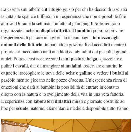
il rifugio
La casetta sull’albero è
giusto per chi ha deciso di lasciarsi
la città alle spalle e tuffarsi in un’esperienza che non è possibile fare
altrove. Durante la settimana infatti, al glamping Il Sole vengono
molteplici attività
I bambini
organizzate anche
.
possono provare
in mezzo agli
l’esperienza di passare una giornata in campagna
animali della fattoria
, imparando a governarli ed accudirli mentre i
proprietari raccontano tanti aneddoti ed abitudini dei piccoli e grandi
i cani pastore belga
amici. Potrete così accarezzare
, spazzolare e
i cavalli
maialini
le
pulire
, dar da mangiare ai
, osservare e nutrire
caprette
oche e galline
i bufali
, raccogliere le uova delle
e vedere
al
pascolo mentre giocano nelle pozze d’acqua. Un’esperienza ricca di
emozioni che darà ai bambini la possibilità di entrare in contatto
diretto con la natura e lo svolgimento della vita in una vera fattoria.
laboratori didattici
L’esperienza con
mirati e giornate costruite ad
scuole
hoc per
materne, elementari e medie è disponibile tutto l’anno.