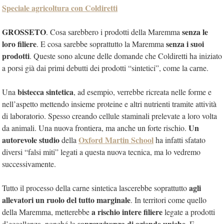
Speciale agricoltura con Coldiretti
GROSSETO
senza le
. Cosa sarebbero i prodotti della Maremma
loro filiere
senza i suoi
. E cosa sarebbe soprattutto la Maremma
prodotti
. Queste sono alcune delle domande che Coldiretti ha iniziato
a porsi già dai primi debutti dei prodotti “sintetici”, come la carne.
bistecca sintetica
Una
, ad esempio, verrebbe ricreata nelle forme e
nell’aspetto mettendo insieme proteine e altri nutrienti tramite attività
di laboratorio. Spesso creando cellule staminali prelevate a loro volta
Un
da animali. Una nuova frontiera, ma anche un forte rischio.
autorevole studio
Oxford Martin School
della
ha infatti sfatato
diversi “falsi miti” legati a questa nuova tecnica, ma lo vedremo
successivamente.
agli
Tutto il processo della carne sintetica lascerebbe soprattutto
allevatori un ruolo del tutto marginale
. In territori come quello
a rischio intere filiere
della Maremma, metterebbe
legate a prodotti
sopravvivenza di aziende uniche
d’eccellenza, nonché la
. E,