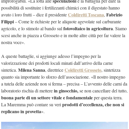
speculazioni
improrogabili. «La lotta alle
e la battaglia per dare la
possibilità di sostituire i fertilizzanti chimici con il digestato hanno
Coldiretti Toscana
Fabrizio
avuto i loro frutti – dice il presidente
,
Filippi
– Come le richieste per le aliquote agevolate sul carburante
fotovoltaico in agricoltura
agricolo, e lo stimolo al bando sul
. Siamo
scesi anche in piazza a Grosseto e in molte altre città per far valere la
nostra voce».
A queste battaglie, si aggiunge adesso l’impegno per la
valorizzazione dei prodotti locali minati dall’arrivo della carne
Milena Sanna
Coldiretti Grosseto
sintetica.
, direttrice
, sintetizza
quanto sia importante lo sforzo dell’associazione. «Il nostro impegno
a tutela delle aziende non si ferma – precisa – L’avvento delle carni da
in ginocchio,
laboratorio rischia di mettere
se non cancellare del tutto,
buona parte di un settore vitale e fondamentale
per questa terra.
prodotti d’eccellenza, che non si
La Maremma può contare su veri
replicano in provetta
».