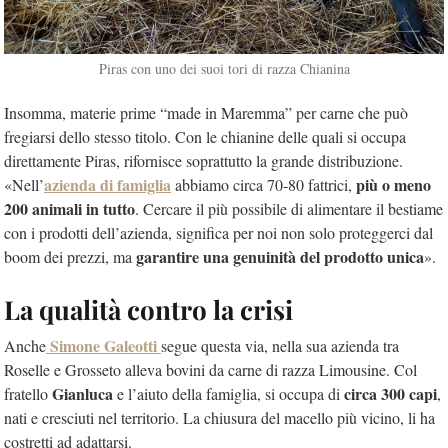
Piras con uno dei suoi tori di razza Chianina
Insomma, materie prime “made in Maremma” per carne che può
fregiarsi dello stesso titolo. Con le chianine delle quali si occupa
direttamente Piras, rifornisce soprattutto la grande distribuzione.
azienda di famiglia
più o meno
«Nell’
abbiamo circa 70-80 fattrici,
200 animali in tutto
. Cercare il più possibile di alimentare il bestiame
con i prodotti dell’azienda, significa per noi non solo proteggerci dal
garantire una genuinità del prodotto unica
boom dei prezzi, ma
».
La qualità contro la crisi
Simone Galeotti
Anche
segue questa via, nella sua azienda tra
Roselle e Grosseto alleva bovini da carne di razza Limousine. Col
Gianluca
circa 300 capi
fratello
e l’aiuto della famiglia, si occupa di
,
nati e cresciuti nel territorio. La chiusura del macello più vicino, li ha
costretti ad adattarsi.