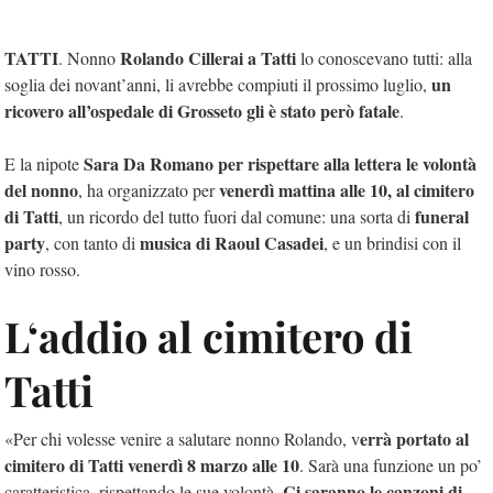
TATTI
Rolando Cillerai a Tatti
. Nonno
lo conoscevano tutti: alla
un
soglia dei novant’anni, li avrebbe compiuti il prossimo luglio,
ricovero all’ospedale di Grosseto gli è stato però fatale
.
Sara Da Romano per rispettare alla lettera le volontà
E la nipote
del nonno
venerdì mattina alle 10, al cimitero
, ha organizzato per
di Tatti
funeral
, un ricordo del tutto fuori dal comune: una sorta di
party
musica di Raoul Casadei
, con tanto di
, e un brindisi con il
vino rosso.
L‘addio al cimitero di
Tatti
errà portato al
«Per chi volesse venire a salutare nonno Rolando, v
cimitero di Tatti venerdì 8 marzo alle 10
. Sarà una funzione un po’
Ci saranno le canzoni di
caratteristica, rispettando le sue volontà.