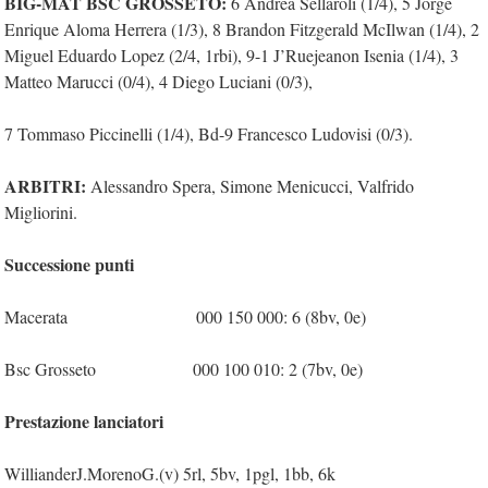
BIG-MAT BSC GROSSETO:
6 Andrea Sellaroli (1/4), 5 Jorge
Enrique Aloma Herrera (1/3), 8 Brandon Fitzgerald McIlwan (1/4), 2
Miguel Eduardo Lopez (2/4, 1rbi), 9-1 J’Ruejeanon Isenia (1/4), 3
Matteo Marucci (0/4), 4 Diego Luciani (0/3),
7 Tommaso Piccinelli (1/4), Bd-9 Francesco Ludovisi (0/3).
ARBITRI:
Alessandro Spera, Simone Menicucci, Valfrido
Migliorini.
Successione punti
Macerata 000 150 000: 6 (8bv, 0e)
Bsc Grosseto 000 100 010: 2 (7bv, 0e)
Prestazione lanciatori
WillianderJ.MorenoG.(v) 5rl, 5bv, 1pgl, 1bb, 6k