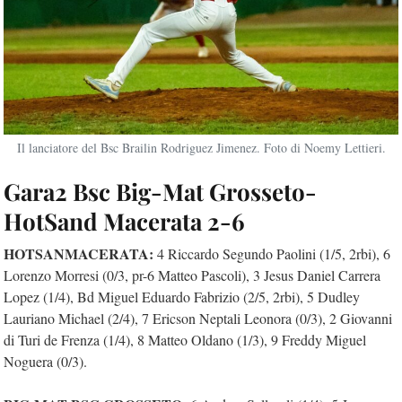
Il lanciatore del Bsc Brailin Rodriguez Jimenez. Foto di Noemy Lettieri.
Gara2 Bsc Big-Mat Grosseto-
HotSand Macerata 2-6
HOTSANMACERATA:
4 Riccardo Segundo Paolini (1/5, 2rbi), 6
Lorenzo Morresi (0/3, pr-6 Matteo Pascoli), 3 Jesus Daniel Carrera
Lopez (1/4), Bd Miguel Eduardo Fabrizio (2/5, 2rbi), 5 Dudley
Lauriano Michael (2/4), 7 Ericson Neptali Leonora (0/3), 2 Giovanni
di Turi de Frenza (1/4), 8 Matteo Oldano (1/3), 9 Freddy Miguel
Noguera (0/3).