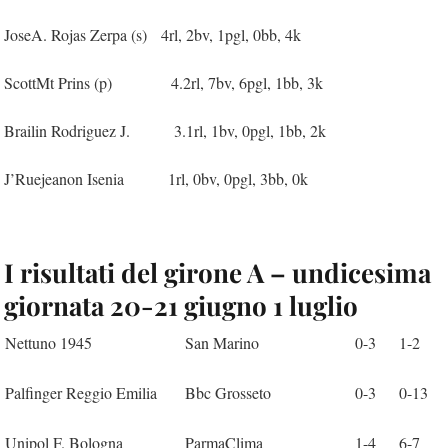
JoseA. Rojas Zerpa (s) 4rl, 2bv, 1pgl, 0bb, 4k
ScottMt Prins (p) 4.2rl, 7bv, 6pgl, 1bb, 3k
Brailin Rodriguez J. 3.1rl, 1bv, 0pgl, 1bb, 2k
J’Ruejeanon Isenia 1rl, 0bv, 0pgl, 3bb, 0k
I risultati del girone A – undicesima
giornata 20-21 giugno 1 luglio
Nettuno 1945
San Marino
0-3
1-2
Palfinger Reggio Emilia
Bbc Grosseto
0-3
0-13
Unipol F. Bologna
ParmaClima
1-4
6-7