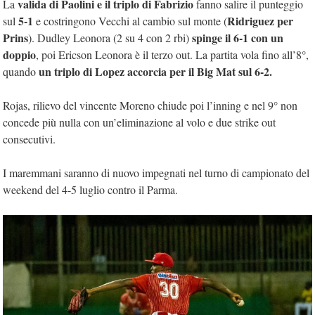
valida di Paolini e il triplo di Fabrizio
La
fanno salire il punteggio
5-1
Ridriguez per
sul
e costringono Vecchi al cambio sul monte (
Prins
spinge il 6-1 con un
). Dudley Leonora (2 su 4 con 2 rbi)
doppio
, poi Ericson Leonora è il terzo out. La partita vola fino all’8°,
un triplo di Lopez accorcia per il Big Mat sul 6-2.
quando
Rojas, rilievo del vincente Moreno chiude poi l’inning e nel 9° non
concede più nulla con un’eliminazione al volo e due strike out
consecutivi.
I maremmani saranno di nuovo impegnati nel turno di campionato del
weekend del 4-5 luglio contro il Parma.