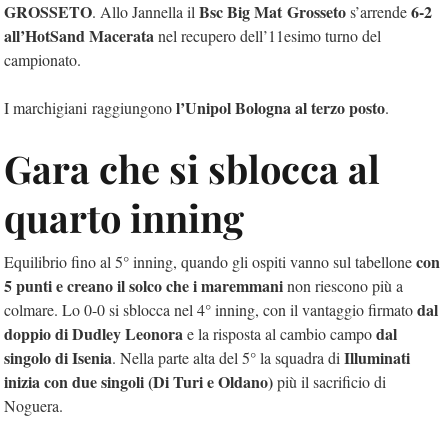
GROSSETO
Bsc Big Mat Grosseto
6-2
. Allo Jannella il
s’arrende
all’HotSand Macerata
nel recupero dell’11esimo turno del
campionato.
l’Unipol Bologna al terzo posto
I marchigiani raggiungono
.
Gara che si sblocca al
quarto inning
con
Equilibrio fino al 5° inning, quando gli ospiti vanno sul tabellone
5 punti e creano il solco che i maremmani
non riescono più a
dal
colmare. Lo 0-0 si sblocca nel 4° inning, con il vantaggio firmato
doppio di Dudley Leonora
dal
e la risposta al cambio campo
singolo di Isenia
Illuminati
. Nella parte alta del 5° la squadra di
inizia con due singoli (Di Turi e Oldano)
più il sacrificio di
Noguera.