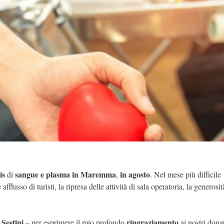
is
sangue e plasma in Maremma
in agosto
di
,
. Nel mese più difficile
lusso di turisti, la ripresa delle attività di sala operatoria, la generosit
 Sestini
ringraziamento
– per esprimere il mio profondo
ai nostri donat