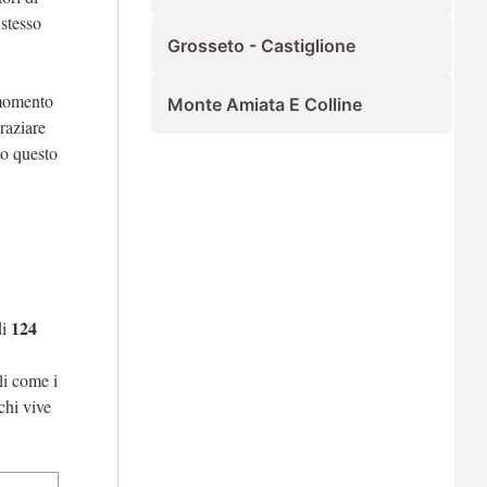
 stesso
Grosseto - Castiglione
 momento
Monte Amiata E Colline
raziare
to questo
124
di
li come i
chi vive