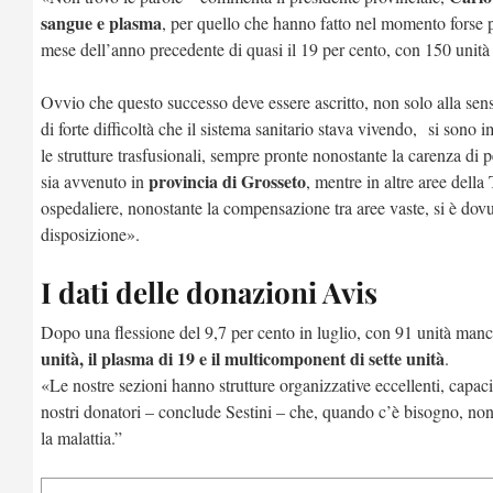
sangue e plasma
, per quello che hanno fatto nel momento forse p
mese dell’anno precedente di quasi il 19 per cento, con 150 unità 
Ovvio che questo successo deve essere ascritto, non solo alla sens
di forte difficoltà che il sistema sanitario stava vivendo, si sono
le strutture trasfusionali, sempre pronte nonostante la carenza di
provincia di Grosseto
sia avvenuto in
, mentre in altre aree della
ospedaliere, nonostante la compensazione tra aree vaste, si è dovuta
disposizione».
I dati delle donazioni Avis
Dopo una flessione del 9,7 per cento in luglio, con 91 unità manca
unità, il plasma di 19 e il multicomponent di sette unità
.
«Le nostre sezioni hanno strutture organizzative eccellenti, capaci
nostri donatori – conclude Sestini – che, quando c’è bisogno, non si
la malattia.”