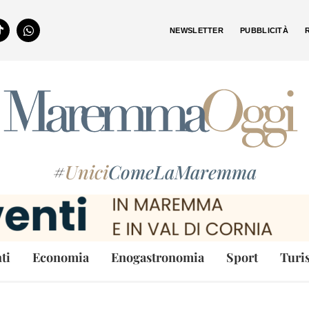
NEWSLETTER
PUBBLICITÀ
#
Unici
ComeLaMaremma
ti
Economia
Enogastronomia
Sport
Turi