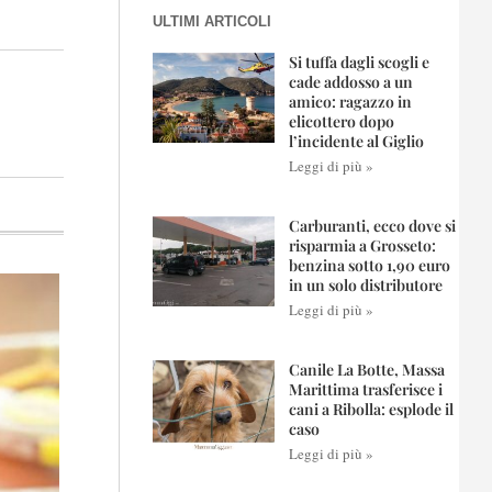
ULTIMI ARTICOLI
Si tuffa dagli scogli e
cade addosso a un
amico: ragazzo in
elicottero dopo
l’incidente al Giglio
Leggi di più »
Carburanti, ecco dove si
risparmia a Grosseto:
benzina sotto 1,90 euro
in un solo distributore
Leggi di più »
Canile La Botte, Massa
Marittima trasferisce i
cani a Ribolla: esplode il
caso
Leggi di più »