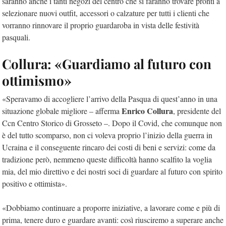
saranno anche i tanti negozi del centro che si faranno trovare pronti a
selezionare nuovi outfit, accessori o calzature per tutti i clienti che
vorranno rinnovare il proprio guardaroba in vista delle festività
pasquali.
Collura: «Guardiamo al futuro con
ottimismo»
«Speravamo di accogliere l’arrivo della Pasqua di quest’anno in una
Enrico Collura
situazione globale migliore – afferma
, presidente del
Ccn Centro Storico di Grosseto –. Dopo il Covid, che comunque non
è del tutto scomparso, non ci voleva proprio l’inizio della guerra in
Ucraina e il conseguente rincaro dei costi di beni e servizi: come da
tradizione però, nemmeno queste difficoltà hanno scalfito la voglia
mia, del mio direttivo e dei nostri soci di guardare al futuro con spirito
positivo e ottimista».
«Dobbiamo continuare a proporre iniziative, a lavorare come e più di
prima, tenere duro e guardare avanti: così riusciremo a superare anche