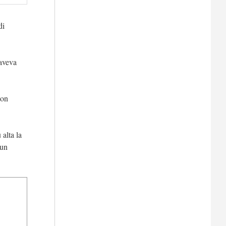
di
 aveva
non
 alta la
 un