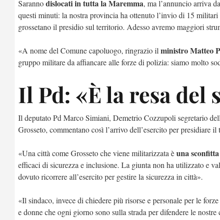
dislocati in tutta la Maremma
Saranno
, ma l’annuncio arriva d
questi minuti: la nostra provincia ha ottenuto l’invio di 15 militari
grossetano il presidio sul territorio. Adesso avremo maggiori strum
ministro Matteo P
«A nome del Comune capoluogo, ringrazio il
gruppo militare da affiancare alle forze di polizia: siamo molto sod
Il Pd: «È la resa del
Il deputato Pd Marco Simiani, Demetrio Cozzupoli segretario 
Grosseto, commentano così l’arrivo dell’esercito per presidiare il t
una sconfitta
«Una città come Grosseto che viene militarizzata è
efficaci di sicurezza e inclusione. La giunta non ha utilizzato e v
dovuto ricorrere all’esercito per gestire la sicurezza in città».
«Il sindaco, invece di chiedere più risorse e personale per le forze d
e donne che ogni giorno sono sulla strada per difendere le nostre