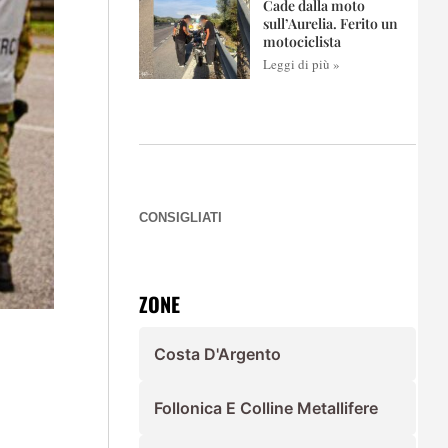
Cade dalla moto
sull’Aurelia. Ferito un
motociclista
Leggi di più »
CONSIGLIATI
ZONE
Costa D'Argento
Follonica E Colline Metallifere