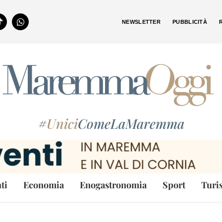
NEWSLETTER
PUBBLICITÀ
#
Unici
ComeLaMaremma
ti
Economia
Enogastronomia
Sport
Turi