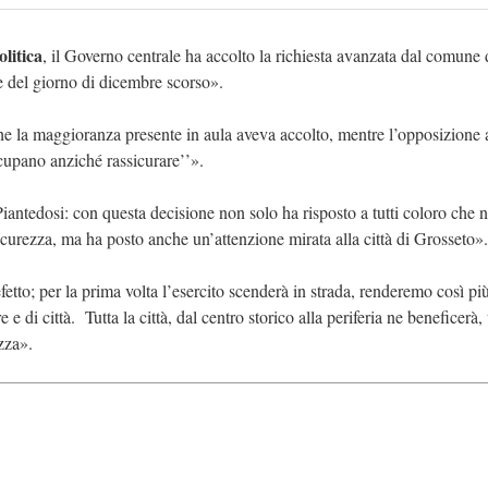
olitica
, il Governo centrale ha accolto la richiesta avanzata dal comune 
ne del giorno di dicembre scorso».
e la maggioranza presente in aula aveva accolto, mentre l’opposizione
ccupano anziché rassicurare’’».
iantedosi: con questa decisione non solo ha risposto a tutti coloro che 
icurezza, ma ha posto anche un’attenzione mirata alla città di Grosseto».
fetto; per la prima volta l’esercito scenderà in strada, renderemo così più
 e di città. Tutta la città, dal centro storico alla periferia ne beneficerà,
zza».