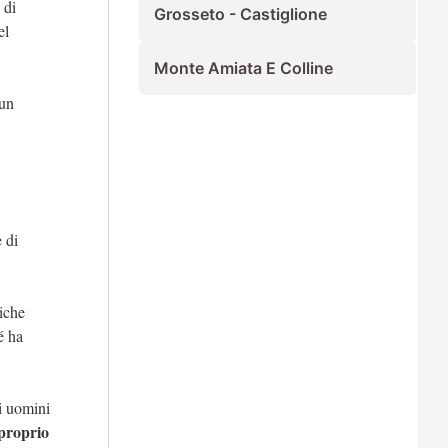
 di
Grosseto - Castiglione
el
Monte Amiata E Colline
 un
 di
iche
é ha
ti uomini
proprio