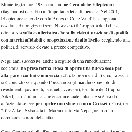
Ceramiche Ellepiemme
Monteriggioni nel 1984 con il nome
,
ritagliandosi da subito un’importante fetta di mercato. Nel 2001,
Ellepiemme si fonde con la Arkos di Colle Val d’Elsa, appena
costituita da tre giovani soci. Nasce così il Gruppo Arkell che si
sia sulla cantieristica che sulla ristrutturazione di qualità,
orienta
con marchi affidabili e progettazione di alto livello
, scegliendo una
politica di servizio elevato a prezzo competitivo.
Negli anni successivi, anche a seguito di una rimodulazione
ha preso forma l’idea di aprire una nuova sede per
societaria,
allargare i confini commerciali
oltre la provincia di Siena. La scelta
si è concretizzata quando Porcelanosa (il marchio spagnolo di
rivestimenti, pavimenti, parquet, accessori), fornitore del Gruppo
Arkell, ha ristrutturato la rete commerciale italiana e si è rivolta
per aprire uno show room a Grosseto
all’azienda senese
. Così, nel
2019 Arkell è sbarcata in Maremma in via Nepal, nella zona
commerciale nord della città.
Oggi Gruppo Arkell offre una vasta gamma di soluzioni nel settore