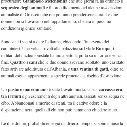
Giampaolo Melchionna
procuratore
che due giorni fa ha ordinato il
sequestro degli animali
e il loro affidamento ad alcune associazioni
animaliste di Grosseto che ora potranno prendersene cura. Le due
donne non si trovavano nell’appartamento, che era in pessime
condizioni igienico-sanitarie.
Sono stati i vicini a dare l’allarme, chiedendo l’intervento dei
sul viale Europa
carabinieri. Una volta arrivati alla palazzina
, i
militari del nucleo forestale hanno aperto la porta su un orrore senza
Quattro i cani
fine.
che le due donne avevano adottato, uno era stato
una ventina di gatti,
fatto arrivare addirittura dall’Albania, e
oltre ad
animali esotici appartenenti a specie protette e a rischio d’estinzione.
pastore maremmano
carcassa era
Un
è stato trovato morto: la sua
tra i rifiuti
e gli escrementi degli altri animali, lasciati senza acqua né
cibo. Abbandonati a morire di stenti, tra il cattivo odore e la
disperazione nera, quella di chi non può nemmeno chiedere aiuto.
Le due donne, probabilmente già da diverso tempo, si sono chiuse la