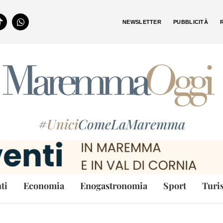
NEWSLETTER
PUBBLICITÀ
#
Unici
ComeLaMaremma
ti
Economia
Enogastronomia
Sport
Turi