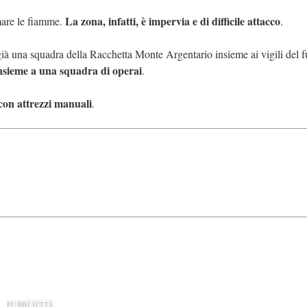
La zona, infatti, è impervia e di difficile attacco
omare le fiamme.
.
 già una squadra della Racchetta Monte Argentario insieme ai vigili del 
nsieme a una squadra di operai
.
con attrezzi manuali
.
PUBBLICITÀ