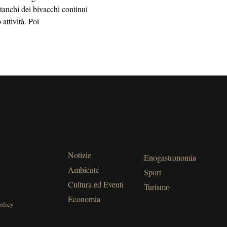
tanchi dei bivacchi continui
 attività. Poi
Notizie
Enogastronomia
Ambiente
Sport
Cultura ed Eventi
Turismo
Economia
olicy