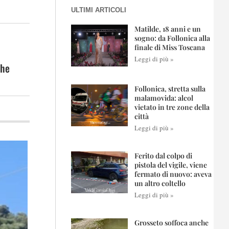
ULTIMI ARTICOLI
Matilde, 18 anni e un
sogno: da Follonica alla
finale di Miss Toscana
Leggi di più »
che
Follonica, stretta sulla
malamovida: alcol
vietato in tre zone della
città
Leggi di più »
Ferito dal colpo di
pistola del vigile, viene
fermato di nuovo: aveva
un altro coltello
Leggi di più »
Grosseto soffoca anche