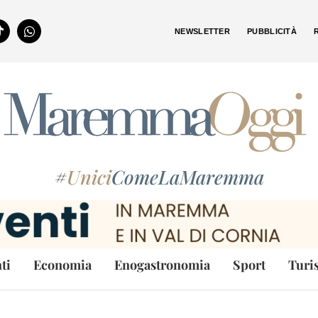
NEWSLETTER
PUBBLICITÀ
#
Unici
ComeLaMaremma
ti
Economia
Enogastronomia
Sport
Turi