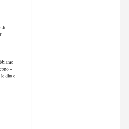
o di
l’
 abbiamo
icono –
le dita e