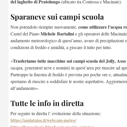
del laghetto di Pratolungo
(ubicato tra Contessa e Macinaie).
Sparaneve sui campi scuola
come utilizzare l’acqua 
Non potendolo riempire nuovamente,
Michele Bartalini
Castel del Piano
e gli operatori delle Macinaie (
andamento meteorologico di quest’anno, avaro di precipitazioni e 
condizioni di freddo e umidità, a giocare il tutto per tutto.
Trasferiamo tutte macchine sui campi scuola del Jolly, Asso 
«
(acqua, generatori neve e uomini) in quest’area per riuscire ad ap
Purtroppo la finestra di freddo è prevista per poche ore e, attual
speriamo di riuscire a soddisfare le nostre aspettative. Aggiornere
all’andamento».
Tutte le info in diretta
Per seguire in diretta l’ evoluzione della situazione;
https://amiataisa.it/webcam-meteo/
https://lemacinaie.it/webcam-monte-amiata/