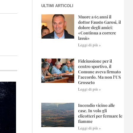
ULTIMI ARTICOLI
Muore a 65 anni il
dottor Fausto Garosi, il
dolore degli amici:
«Continua a correre
lassù»
Leggi di più »
Fideiussione per il
centro sportivo, il
Comune aveva firmato
l’accordo. Ma non l’US
Grosseto
Leggi di più »
Incendio vicino alle
case. In volo gli
elicotteri per fermare le
fiamme
Leggi di più »