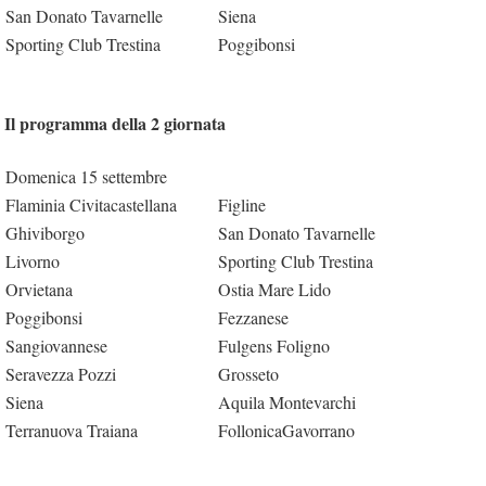
San Donato Tavarnelle
Siena
Sporting Club Trestina
Poggibonsi
Il programma della 2 giornata
Domenica 15 settembre
Flaminia Civitacastellana
Figline
Ghiviborgo
San Donato Tavarnelle
Livorno
Sporting Club Trestina
Orvietana
Ostia Mare Lido
Poggibonsi
Fezzanese
Sangiovannese
Fulgens Foligno
Seravezza Pozzi
Grosseto
Siena
Aquila Montevarchi
Terranuova Traiana
FollonicaGavorrano