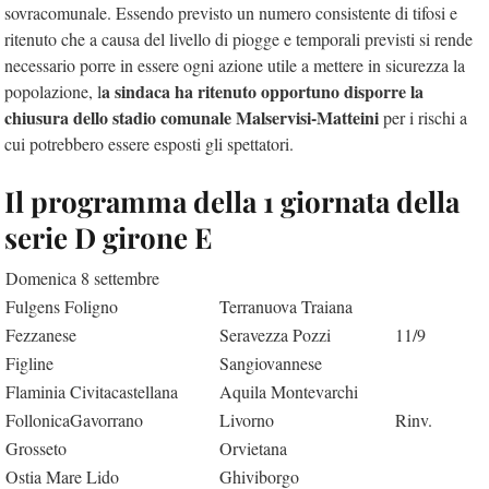
sovracomunale. Essendo previsto un numero consistente di tifosi e
ritenuto che a causa del livello di piogge e temporali previsti si rende
necessario porre in essere ogni azione utile a mettere in sicurezza la
a sindaca ha ritenuto opportuno disporre la
popolazione, l
chiusura dello stadio comunale Malservisi-Matteini
per i rischi a
cui potrebbero essere esposti gli spettatori.
Il programma della 1 giornata della
serie D girone E
Domenica 8 settembre
Fulgens Foligno
Terranuova Traiana
Fezzanese
Seravezza Pozzi
11/9
Figline
Sangiovannese
Flaminia Civitacastellana
Aquila Montevarchi
FollonicaGavorrano
Livorno
Rinv.
Grosseto
Orvietana
Ostia Mare Lido
Ghiviborgo