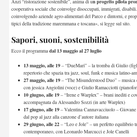
n progetto pilota pro
Anzi “ristorazione sostenibile”, anima di u
cooperativa sociale che coinvolge disoccupati, immigrati, disabili. 
coinvolgendo aziende agro-alimentari del Parco e dintorni, e prop
tipici della tradizione maremmana e toscana», si legge sul sito.
Sapori, suoni, sostenibilità
dal 13 maggio al 27 luglio
Ecco il programma
13 maggio, alle 19
– “
DueMari” – la tromba di Giulio (figli
repertorio che spazia tra jazz, soul, funk e musica latino-a
27 maggio, alle 19
– “The Misunderstood Duo” – musica coi
con jessica Angiolini (voce) e Giulio Ramacciotti (pianofor
10 giugno, alle 19
– “Irene e Warplex” – brani inediti e co
accompagnata da Alessandro Sozzi (in arte Warplex)
17 giugno, alle 19
– Valentina Cannavacciuolo – Giovane arti
dal pop al jazz alla canzone d’autore italiana
29 giugno, alle 22
– “Leo e Jole” – un perfetto equilibrio 
contemporaneo, con Leonardo Marcucci e Jole Canelli