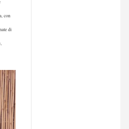
e
a, con
nate di
,