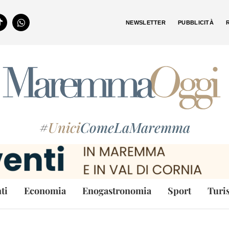
NEWSLETTER
PUBBLICITÀ
#
Unici
ComeLaMaremma
ti
Economia
Enogastronomia
Sport
Turi