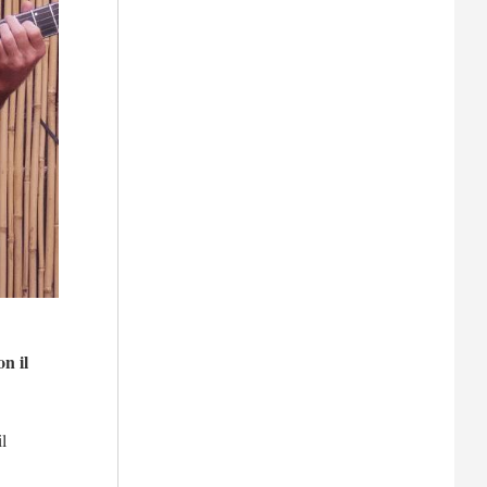
n il
il