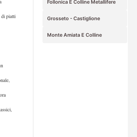
a
Follonica E Colline Metallifere
di piatti
Grosseto - Castiglione
Monte Amiata E Colline
un
nale,
tora
assici,