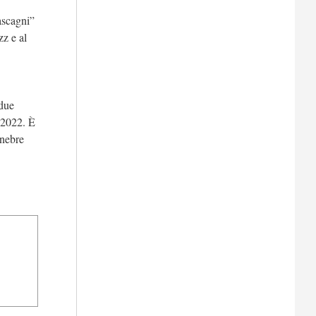
ascagni”
zz e al
 due
 2022. È
enebre