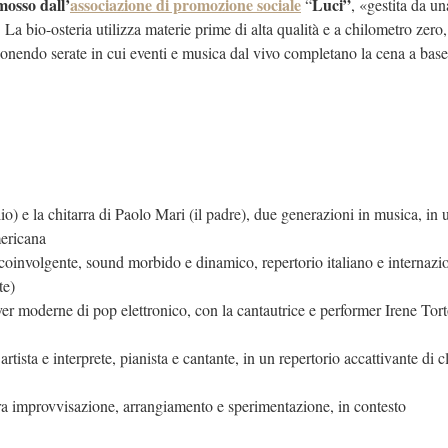
mosso dall’
associazione di promozione sociale
Luci”
“
, «gestita da un
La bio-osteria utilizza materie prime di alta qualità e a chilometro zero,
onendo serate in cui eventi e musica dal vivo completano la cena a base 
o) e la chitarra di Paolo Mari (il padre), due generazioni in musica, in 
mericana
nvolgente, sound morbido e dinamico, repertorio italiano e internazio
te)
ver moderne di pop elettronico, con la cantautrice e performer Irene Tor
sta e interprete, pianista e cantante, in un repertorio accattivante di cl
tra improvvisazione, arrangiamento e sperimentazione, in contesto