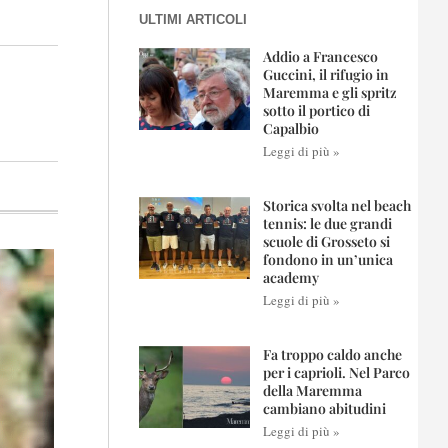
ULTIMI ARTICOLI
Addio a Francesco
Guccini, il rifugio in
Maremma e gli spritz
sotto il portico di
Capalbio
Leggi di più »
Storica svolta nel beach
tennis: le due grandi
scuole di Grosseto si
fondono in un’unica
academy
Leggi di più »
Fa troppo caldo anche
per i caprioli. Nel Parco
della Maremma
cambiano abitudini
Leggi di più »