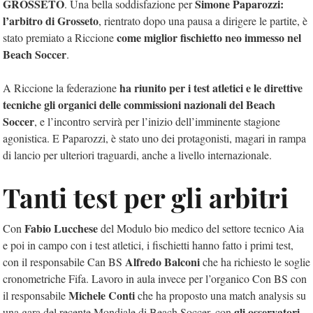
GROSSETO
Simone Paparozzi:
. Una bella soddisfazione per
l’arbitro di Grosseto
, rientrato dopo una pausa a dirigere le partite, è
come miglior fischietto neo immesso nel
stato premiato a Riccione
Beach Soccer
.
ha riunito per i test atletici e le direttive
A Riccione la federazione
tecniche gli organici delle commissioni nazionali del Beach
Soccer
, e l’incontro servirà per l’inizio dell’imminente stagione
agonistica. E Paparozzi, è stato uno dei protagonisti, magari in rampa
di lancio per ulteriori traguardi, anche a livello internazionale.
Tanti test per gli arbitri
Fabio Lucchese
Con
del Modulo bio medico del settore tecnico Aia
e poi in campo con i test atletici, i fischietti hanno fatto i primi test,
Alfredo Balconi
con il responsabile Can BS
che ha richiesto le soglie
cronometriche Fifa. Lavoro in aula invece per l’organico Con BS con
Michele Conti
il responsabile
che ha proposto una match analysis su
gli osservatori
una gara del recente Mondiale di Beach Soccer, con