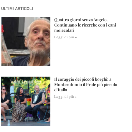
ULTIMI ARTICOLI
Quattro giorni senza Angelo.
Continuano le ricerche con i cani
molecolari
Leggi di più »
Il coraggio dei piccoli borghi: a
Monterotondo il Pride più piccolo
d’Italia
Leggi di più »