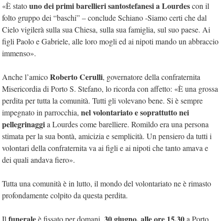
uno dei primi barellieri santostefanesi a Lourdes
«È stato
con il
folto gruppo dei “baschi” – conclude Schiano -Siamo certi che dal
Cielo vigilerà sulla sua Chiesa, sulla sua famiglia, sul suo paese. Ai
figli Paolo e Gabriele, alle loro mogli ed ai nipoti mando un abbraccio
immenso».
Roberto Cerulli
Anche l’amico
, governatore della confraternita
Misericordia di Porto S. Stefano, lo ricorda con affetto: «È una grossa
perdita per tutta la comunità. Tutti gli volevano bene. Si è sempre
nel volontariato e soprattutto nei
impegnato in parrocchia,
pellegrinaggi
a Lourdes come barelliere. Romildo era una persona
stimata per la sua bontà, amicizia e semplicità. Un pensiero da tutti i
volontari della confraternita va ai figli e ai nipoti che tanto amava e
dei quali andava fiero».
Tutta una comunità è in lutto, il mondo del volontariato ne è rimasto
profondamente colpito da questa perdita.
funerale
30 giugno, alle ore 15.30
Il
è fissato per domani,
a Porto