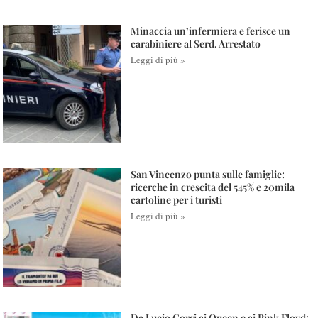
Minaccia un’infermiera e ferisce un
carabiniere al Serd. Arrestato
Leggi di più »
San Vincenzo punta sulle famiglie:
ricerche in crescita del 545% e 20mila
cartoline per i turisti
Leggi di più »
Da Lucio Corsi ai Queen e ai Pink Floyd: