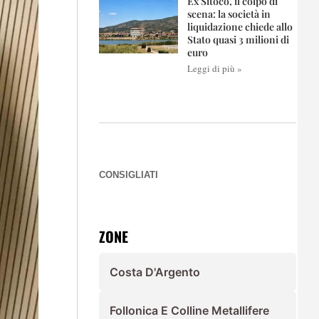
Ex Sitoco, il colpo di
scena: la società in
liquidazione chiede allo
Stato quasi 3 milioni di
euro
Leggi di più »
CONSIGLIATI
ZONE
Costa D'Argento
Follonica E Colline Metallifere