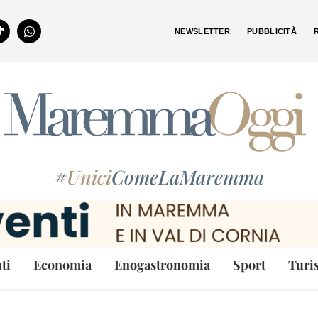
NEWSLETTER
PUBBLICITÀ
#
Unici
ComeLaMaremma
ti
Economia
Enogastronomia
Sport
Turi