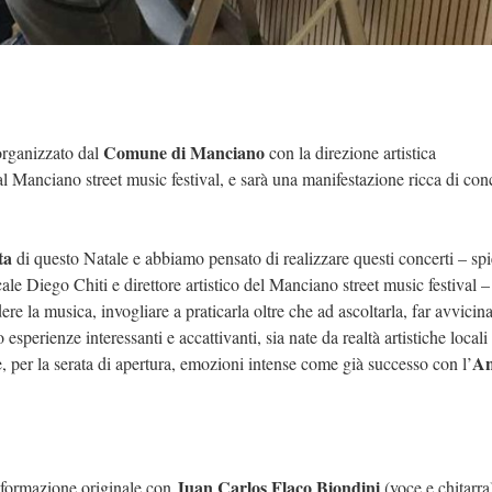
Comune di Manciano
 organizzato dal
con la direzione artistica
 al Manciano street music festival, e sarà una manifestazione ricca di conc
ta
di questo Natale e abbiamo pensato di realizzare questi concerti – sp
ale Diego Chiti e direttore artistico del Manciano street music festival –
ere la musica, invogliare a praticarla oltre che ad ascoltarla, far avvicin
erienze interessanti e accattivanti, sia nate da realtà artistiche locali 
An
e, per la serata di apertura, emozioni intense come già successo con l’
Juan Carlos Flaco Biondini
a formazione originale con
(voce e chitarra