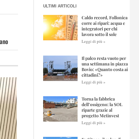
ULTIMI ARTICOLI
Caldo record, Follonica
corre ai ripari: acqua e
integratori per chi
lavora sotto il sole
iano
Leggi di più »
Il palco resta vuoto per
una settimana in piazza
Bovio: «Quanto costa ai
cittadini?»
Leggi di più »
Torna la fabbrica
dell’ossigeno: la SOL
riparte grazie al
progetto Metinvest
Leggi di più »