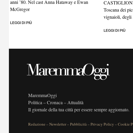
anni ’80. Nel cast Anna Hataway e Ewan
CASTIGLION
McGregor
Toscana dei picc
vignaioli, degli 
LEGGI DI PIÙ
LEGGI DI PIÙ
MaremmaOggi
Politica – Cronaca – Attualità
Il giornale della tua città per essere sempre aggiornato.
Redazione
–
Newsletter
–
Pubblicità
–
Privacy Policy
–
Cookie P