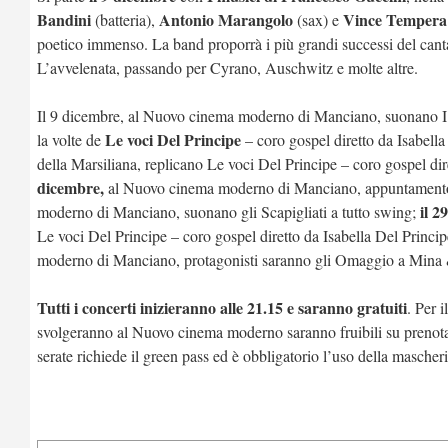
Bandini
Antonio Marangolo
Vince Tempera
(batteria),
(sax) e
poetico immenso. La band proporrà i più grandi successi del cant
L’avvelenata, passando per Cyrano, Auschwitz e molte altre.
Il 9 dicembre, al Nuovo cinema moderno di Manciano, suonano I
Le voci Del Principe
la volte de
– coro gospel diretto da Isabell
della Marsiliana, replicano Le voci Del Principe – coro gospel di
dicembre,
al Nuovo cinema moderno di Manciano, appuntamento 
il 2
moderno di Manciano, suonano gli Scapigliati a tutto swing;
Le voci Del Principe – coro gospel diretto da Isabella Del Princip
moderno di Manciano, protagonisti saranno gli Omaggio a Mina &
Tutti i concerti inizieranno alle 21.15 e saranno gratuiti
. Per i
svolgeranno al Nuovo cinema moderno saranno fruibili su prenotazi
serate richiede il green pass ed è obbligatorio l’uso della mascher