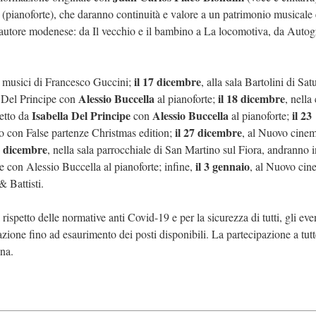
(pianoforte), che daranno continuità e valore a un patrimonio musicale 
autore modenese: da Il vecchio e il bambino a La locomotiva, da Autogr
il 17 dicembre
 musici di Francesco Guccini;
, alla sala Bartolini di Sat
Alessio Buccella
il 18 dicembre
a Del Principe con
al pianoforte;
, nella
Isabella Del Principe
Alessio Buccella
il 23
retto da
con
al pianoforte;
il 27 dicembre
con False partenze Christmas edition;
, al Nuovo cine
9 dicembre
, nella sala parrocchiale di San Martino sul Fiora, andranno 
il 3 gennaio
e con Alessio Buccella al pianoforte; infine,
, al Nuovo cin
 Battisti.
l rispetto delle normative anti Covid-19 e per la sicurezza di tutti, gli eve
one fino ad esaurimento dei posti disponibili. La partecipazione a tutt
ina.