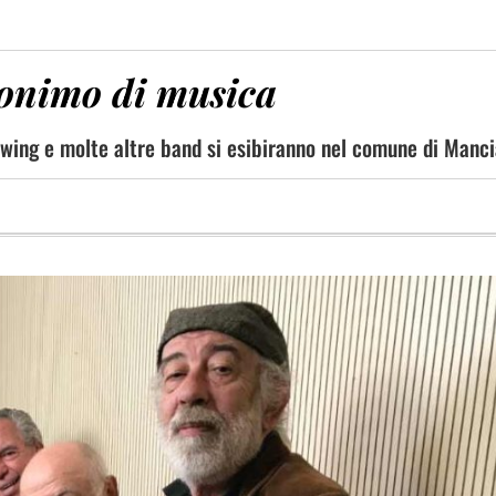
nonimo di musica
o swing e molte altre band si esibiranno nel comune di Manc