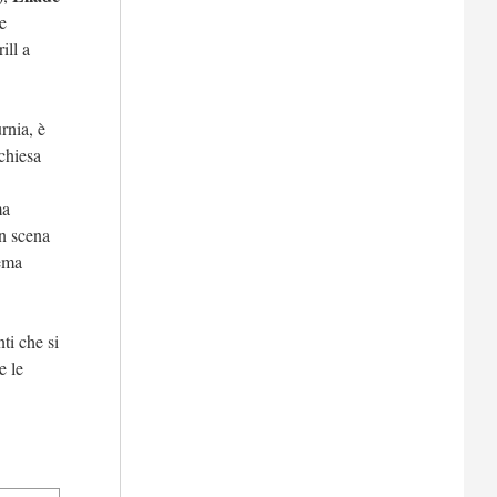
e
ill a
urnia, è
 chiesa
ma
in scena
ema
nti che si
e le