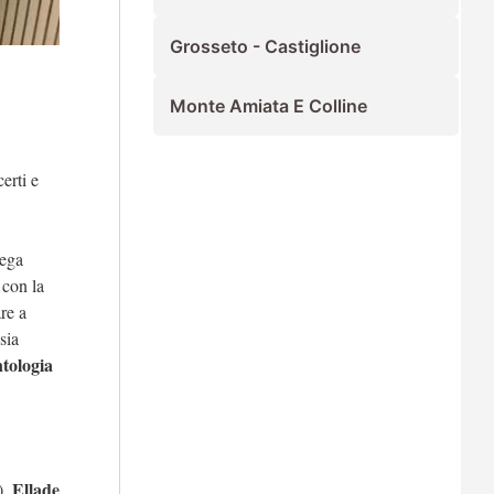
Grosseto - Castiglione
Monte Amiata E Colline
erti e
iega
 con la
are a
sia
tologia
Ellade
),