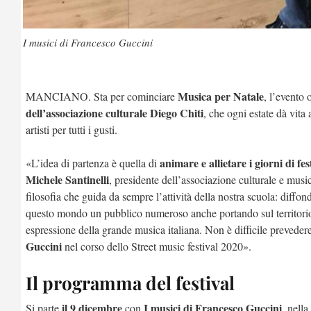
I musici di Francesco Guccini
Musica per Natale
MANCIANO. Sta per cominciare
, l’evento
dell’associazione culturale Diego Chiti
, che ogni estate dà vita
artisti per tutti i gusti.
animare e allietare i giorni di fes
«L’idea di partenza è quella di
Michele Santinelli
, presidente dell’associazione culturale e music
filosofia che guida da sempre l’attività della nostra scuola: diffond
questo mondo un pubblico numeroso anche portando sul territorio esp
espressione della grande musica italiana. Non è difficile preveder
Guccini
nel corso dello Street music festival 2020».
Il programma del festival
il 9 dicembre
I musici di Francesco Guccini
Si parte
con
, nell