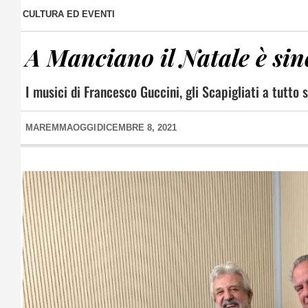
CULTURA ED EVENTI
A Manciano il Natale è si
I musici di Francesco Guccini, gli Scapigliati a tutt
MAREMMAOGGI
DICEMBRE 8, 2021