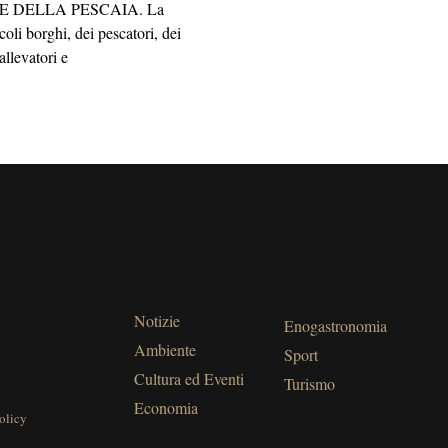
E DELLA PESCAIA. La
oli borghi, dei pescatori, dei
allevatori e
Notizie
Enogastronomia
Ambiente
Sport
Cultura ed Eventi
Turismo
Economia
olicy