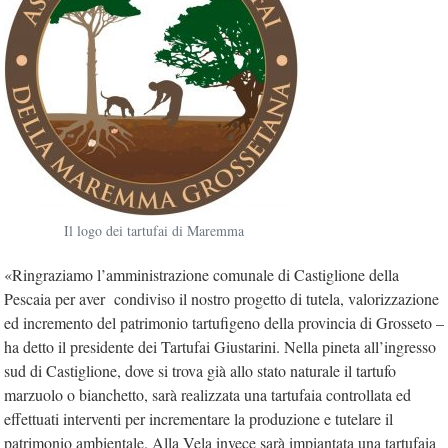
Il logo dei tartufai di Maremma
«Ringraziamo l’amministrazione comunale di Castiglione della
Pescaia per aver condiviso il nostro progetto di tutela, valorizzazione
ed incremento del patrimonio tartufigeno della provincia di Grosseto –
ha detto il presidente dei Tartufai Giustarini. Nella pineta all’ingresso
sud di Castiglione, dove si trova già allo stato naturale il tartufo
marzuolo o bianchetto, sarà realizzata una tartufaia controllata ed
effettuati interventi per incrementare la produzione e tutelare il
patrimonio ambientale. Alla Vela invece sarà impiantata una tartufaia