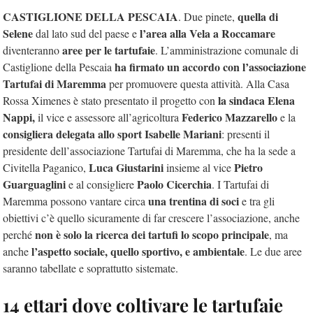
CASTIGLIONE DELLA PESCAIA
quella di
. Due pinete,
Selene
l’area alla Vela a Roccamare
dal lato sud del paese e
aree per le tartufaie
diventeranno
. L’amministrazione comunale di
ha firmato un accordo con l’associazione
Castiglione della Pescaia
Tartufai di Maremma
per promuovere questa attività. Alla Casa
la sindaca Elena
Rossa Ximenes è stato presentato il progetto con
Nappi,
Federico Mazzarello
il vice e assessore all’agricoltura
e la
consigliera delegata allo sport Isabelle Mariani
: presenti il
presidente dell’associazione Tartufai di Maremma, che ha la sede a
Luca Giustarini
Pietro
Civitella Paganico,
insieme al vice
Guarguaglini
Paolo Cicerchia
e al consigliere
. I Tartufai di
una trentina di soci
Maremma possono vantare circa
e tra gli
obiettivi c’è quello sicuramente di far crescere l’associazione, anche
non è solo la ricerca dei tartufi lo scopo principale
perché
, ma
l’aspetto sociale, quello sportivo, e ambientale
anche
. Le due aree
saranno tabellate e soprattutto sistemate.
14 ettari dove coltivare le tartufaie