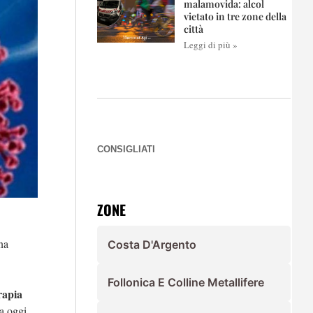
malamovida: alcol
vietato in tre zone della
città
Leggi di più »
CONSIGLIATI
ZONE
na
Costa D'Argento
Follonica E Colline Metallifere
erapia
 a oggi