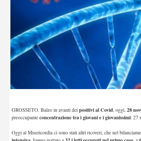
positivi al Covid
28 nov
GROSSETO. Balzo in avanti dei
, oggi,
concentrazione tra i giovani e i giovanissimi
preoccupante
: 27 
Oggi al Misericordia ci sono stati altri ricoveri, che nel bilanciame
intensiva
32 i letti occupati nel primo caso
, hanno portato a
, a