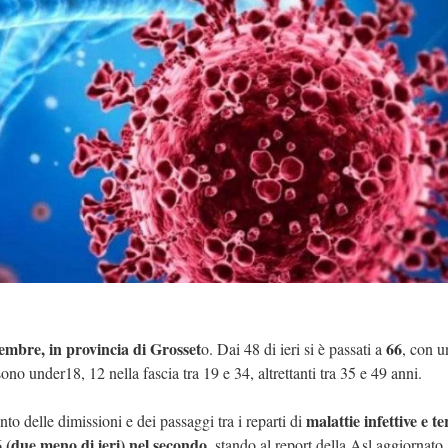
embre, in provincia di Grosset
66
o. Dai 48 di ieri si è passati a
, con u
sono under18, 12 nella fascia tra 19 e 34, altrettanti tra 35 e 49 anni.
malattie infettive e t
nto delle dimissioni e dei passaggi tra i reparti di
6 (due meno di ieri) nel secondo
, stando al report della Asl aggiornato