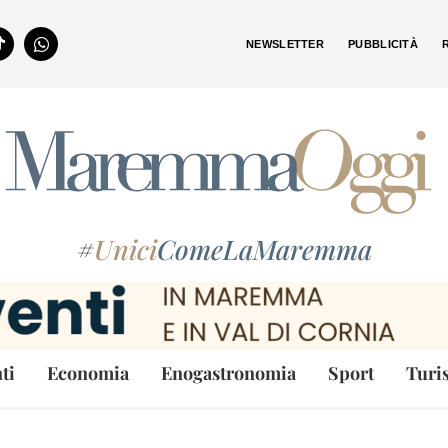
NEWSLETTER
PUBBLICITÀ
#
Unici
ComeLaMaremma
ti
Economia
Enogastronomia
Sport
Turi