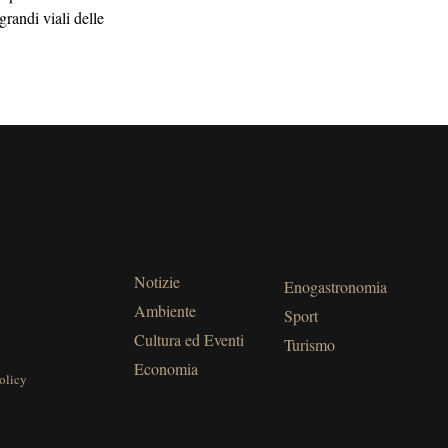
grandi viali delle
Notizie
Enogastronomia
Ambiente
Sport
Cultura ed Eventi
Turismo
Economia
olicy