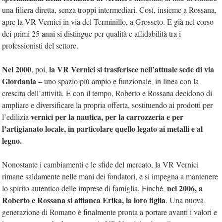
una filiera diretta, senza troppi intermediari. Così, insieme a Rossana,
apre la VR Vernici in via del Terminillo, a Grosseto. E già nel corso
dei primi 25 anni si distingue per qualità e affidabilità tra i
professionisti del settore.
Nel 2000
la VR Vernici si trasferisce nell’attuale sede di via
, poi,
Giordania
– uno spazio più ampio e funzionale, in linea con la
crescita dell’attività. E con il tempo, Roberto e Rossana decidono di
ampliare e diversificare la propria offerta, sostituendo ai prodotti per
vernici per la nautica, per la carrozzeria e per
l’edilizia
l’artigianato locale, in particolare quello legato ai metalli e al
legno.
Nonostante i cambiamenti e le sfide del mercato, la VR Vernici
rimane saldamente nelle mani dei fondatori, e si impegna a mantenere
nel 2006, a
lo spirito autentico delle imprese di famiglia. Finché,
Roberto e Rossana si affianca Erika, la loro figlia
. Una nuova
generazione di Romano è finalmente pronta a portare avanti i valori e