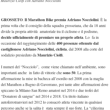
Maurizio Ciolfi con Adriano Nocciolini
GROSSETO
Il Marathon Bike premia Adriano Nocciolini
.
. È la
prima volta che il consiglio della squadra grossetana, che da 18 anni
divide la propria attività amatoriale tra il ciclismo e il podismo,
decide ufficialmente di premiare un proprio atleta
. Lo fa in
400 presenze ottenute dal
occasione del raggiungimento delle
castiglionese Adriano Nocciolini, ciclista
, dal 2008 alla corte del
Maurizio Ciolfi
sodalizio presieduto da
.
I numeri del “Nocciolo”, come viene chiamato nell’ambiente, sono
sono 50
importanti anche in fatto di vittorie che
. La prima
affermazione la mise in bacheca all’esordio nel 2008 con la maglia
del Marathon a Bagno di Gavorrano, poi tante altre affermazioni dove
spiccano la Milano-San Remo amatori nel 2014 e due trofei del
“Donatore di sangue” nel 2014 e 2018. Un titolo italiano
autoferrotranvieri nel 2012 lo consacrò atleta vincente in qualsiasi
percorso anche se la salita è stata sempre il suo forte. La “ciliegina