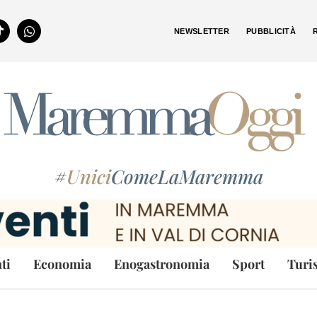
NEWSLETTER
PUBBLICITÀ
#
Unici
ComeLaMaremma
ti
Economia
Enogastronomia
Sport
Turi