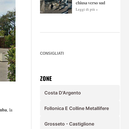
chiusa verso sud
Leggi di più »
CONSIGLIATI
ZONE
Costa D'Argento
Follonica E Colline Metallifere
imba
, la
Grosseto - Castiglione