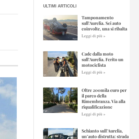
ULTIMI ARTICOLI
Tamponamento
sull’Aurelia. Sei auto
coinvolte, una si ribalta
Leggi di più »
Cade dalla moto
sull’Aurelia. Ferito un
motociclista
Leggi di più »
Oltre 200mila euro per
il parco della
Rimembranza. Via alla
riqualificazione
Leggi di più »
Schianto sull’Aurelia,
un’auto distrutta: strada