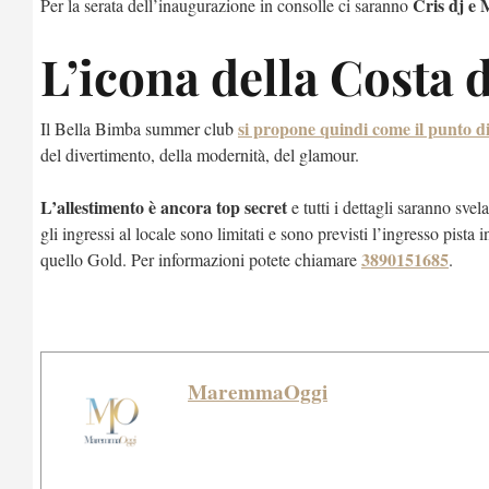
Cris dj e 
Per la serata dell’inaugurazione in consolle ci saranno
L’icona della Costa 
si propone quindi come il punto di
Il Bella Bimba summer club
del divertimento, della modernità, del glamour.
L’allestimento è ancora top secret
e tutti i dettagli saranno svel
gli ingressi al locale sono limitati e sono previsti l’ingresso pista
3890151685
quello Gold. Per informazioni potete chiamare
.
MaremmaOggi