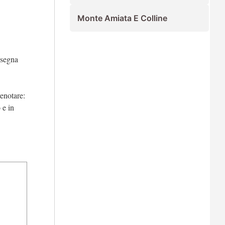
Monte Amiata E Colline
insegna
enotare:
 e in