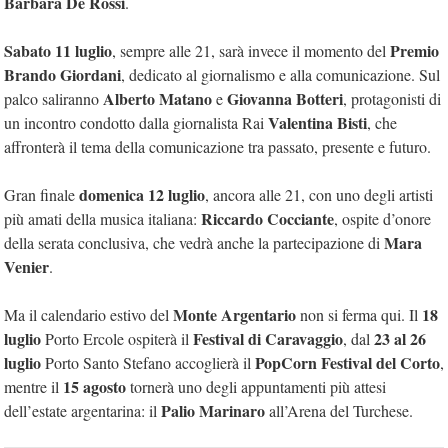
Barbara De Rossi
.
Sabato 11 luglio
Premio
, sempre alle 21, sarà invece il momento del
Brando Giordani
, dedicato al giornalismo e alla comunicazione. Sul
Alberto Matano
Giovanna Botteri
palco saliranno
e
, protagonisti di
Valentina Bisti
un incontro condotto dalla giornalista Rai
, che
affronterà il tema della comunicazione tra passato, presente e futuro.
domenica 12 luglio
Gran finale
, ancora alle 21, con uno degli artisti
Riccardo Cocciante
più amati della musica italiana:
, ospite d’onore
Mara
della serata conclusiva, che vedrà anche la partecipazione di
Venier
.
Monte Argentario
18
Ma il calendario estivo del
non si ferma qui. Il
luglio
Festival di Caravaggio
23 al 26
Porto Ercole ospiterà il
, dal
luglio
PopCorn Festival del Corto
Porto Santo Stefano accoglierà il
,
15 agosto
mentre il
tornerà uno degli appuntamenti più attesi
Palio Marinaro
dell’estate argentarina: il
all’Arena del Turchese.