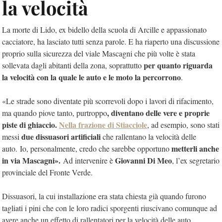
la velocità
La morte di Lido, ex bidello della scuola di Arcille e appassionato
cacciatore, ha lasciato tutti senza parole. E ha riaperto una discussione
proprio sulla sicurezza del viale Mascagni che più volte è stata
per quanto riguarda
sollevata dagli abitanti della zona, soprattutto
la velocità con la quale le auto e le moto la percorrono
.
«Le strade sono diventate più scorrevoli dopo i lavori di rifacimento,
, diventano delle vere e proprie
ma quando piove tanto, purtroppo
piste di ghiaccio.
Nella frazione di Stiacciole
, ad esempio, sono stati
due dissuasori artificiali
messi
che rallentano la velocità delle
metterli anche
auto. Io, personalmente, credo che sarebbe opportuno
in via Mascagni».
Giovanni Di Meo
Ad intervenire è
, l’ex segretario
provinciale del Fronte Verde.
Dissuasori, la cui installazione era stata chiesta già quando furono
tagliati i pini che con le loro radici sporgenti riuscivano comunque ad
avere anche un effetto di rallentatori per la velocità delle auto.