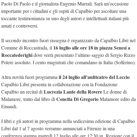
Paolo Di Paolo e il giornalista Eugenio Murrali. Sarà un’occasione
importante per i cittadini e gli ospiti di Capalbio per ascoltare una
toccante testimonianza su uno degli autori e intellettuali italiani più
amati e controversi.
Il secondo incontro fuori rassegna è organizzato da Capalbio Libri nel
16 luglio alle ore 18 in piazza Senesi a
Comune di Roccastrada, il
Roccatederighi
dove verrà presentato l’ultimo saggio di Sergio Rizzo
Potere assoluto. I cento magistrati che comandano in Italia (Solferino).
il 24 luglio all’anfiteatro del Leccio
Altra novità fuori programma
Capalbio Libri presenta in collaborazione con la Fondazione
Lucrezia Lante della Rovere
Capalbio un recital di
Le donne di
Concita Di Gregorio
Malamore, tratto dal libro di
Malamore edito da
Einaudi.
I libri e gli autori in programma nella sedicesima edizione di Capalbio
Libri dal 1 al 7 agosto verranno annunciati a Firenze in una
conferenza stampa martedì 12 luglio alle ore 12:30 in Regione con il