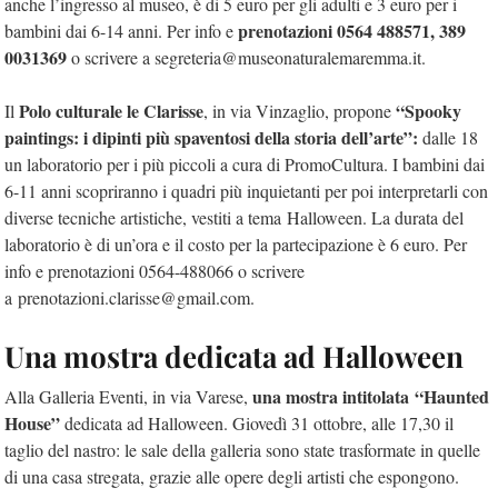
anche l’ingresso al museo, è di 5 euro per gli adulti e 3 euro per i
prenotazioni 0564 488571, 389
bambini dai 6-14 anni. Per info e
0031369
o scrivere a segreteria@museonaturalemaremma.it.
Polo culturale le Clarisse
“Spooky
Il
, in via Vinzaglio, propone
paintings: i dipinti più spaventosi della storia dell’arte”:
dalle 18
un laboratorio per i più piccoli a cura di PromoCultura. I bambini dai
6-11 anni scopriranno i quadri più inquietanti per poi interpretarli con
diverse tecniche artistiche, vestiti a tema Halloween. La durata del
laboratorio è di un’ora e il costo per la partecipazione è 6 euro. Per
info e prenotazioni 0564-488066 o scrivere
a prenotazioni.clarisse@gmail.com.
Una mostra dedicata ad Halloween
una mostra intitolata “Haunted
Alla Galleria Eventi, in via Varese,
House”
dedicata ad Halloween. Giovedì 31 ottobre, alle 17,30 il
taglio del nastro: le sale della galleria sono state trasformate in quelle
di una casa stregata, grazie alle opere degli artisti che espongono.