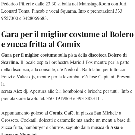
Federico Pifferi e dalle 23,30 si balla nel MainstageRoom con Juri,
Leonard Toma, Pineab e vocal Squarna. Info e prenotazioni 333
9557300 e 3428069683.
Gara per il miglior costume al Bolero
e zucca fritta al Comix
Gara per il miglior costume
discoteca Bolero di
sulla pista della
Scarlino.
Il locale ospita l’orchestra Mario J Fox mentre per la parte
della discoteca, alla consolle, c’è Nedo dj. Balli latini per tutto con
Fonzi e Valter djs, mentre per la kizomba c’è Jose Capitani. Presenta
la
serata Alex dj. Apertura alle 21; bomboloni e brioche per tutti. Info e
prenotazione tavoli: tel. 350-1919863 e 393-8823111.
Comix Cafè
Appuntamento goloso al
, in piazza San Michele a
Grosseto. Cockatil, dolcetti e caramelle ma anche un menu a base di
Asia e
zucca fritta, hamburger e churros, seguito dalla musica di
Lorenzo Mancini.