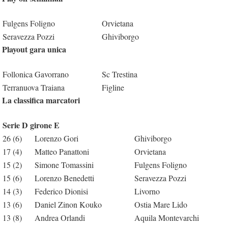
Fulgens Foligno
Orvietana
Seravezza Pozzi
Ghiviborgo
Playout gara unica
Follonica Gavorrano
Sc Trestina
Terranuova Traiana
Figline
La classifica marcatori
Serie D girone E
26 (6)
Lorenzo Gori
Ghiviborgo
17 (4)
Matteo Panattoni
Orvietana
15 (2)
Simone Tomassini
Fulgens Foligno
15 (6)
Lorenzo Benedetti
Seravezza Pozzi
14 (3)
Federico Dionisi
Livorno
13 (6)
Daniel Zinon Kouko
Ostia Mare Lido
13 (8)
Andrea Orlandi
Aquila Montevarchi