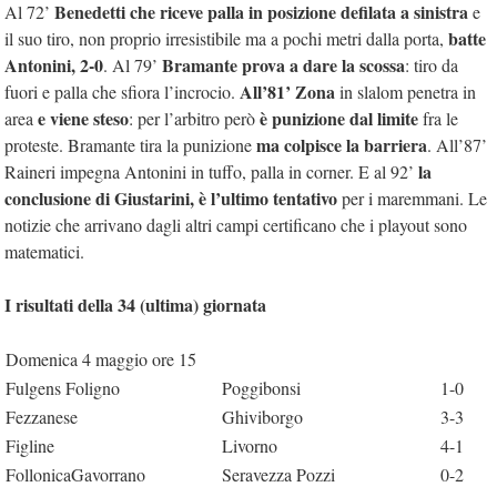
Benedetti che riceve palla in posizione defilata a sinistra
Al 72’
e
batte
il suo tiro, non proprio irresistibile ma a pochi metri dalla porta,
Antonini, 2-0
Bramante prova a dare la scossa
. Al 79’
: tiro da
All’81’ Zona
fuori e palla che sfiora l’incrocio.
in slalom penetra in
e viene steso
è punizione dal limite
area
: per l’arbitro però
fra le
ma colpisce la barriera
proteste. Bramante tira la punizione
. All’87’
la
Raineri impegna Antonini in tuffo, palla in corner. E al 92’
conclusione di Giustarini, è l’ultimo tentativo
per i maremmani. Le
notizie che arrivano dagli altri campi certificano che i playout sono
matematici.
I risultati della 34 (ultima) giornata
Domenica 4 maggio ore 15
Fulgens Foligno
Poggibonsi
1-0
Fezzanese
Ghiviborgo
3-3
Figline
Livorno
4-1
FollonicaGavorrano
Seravezza Pozzi
0-2