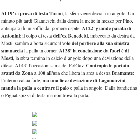
Al 19’ ci prova di testa Turini
, la sfera viene deviata in angolo. Un
minuto più tardi Gianneschi dalla destra la mette in mezzo per Pino,
Al 22’ grande parata di
anticipato di un soffio dal portiere ospite.
Antonini
dell’ex Benedetti
: il colpo di testa
, imbeccato da destra da
il volo del portiere alla sua sinistra
Mosti, sembra a botta sicura:
smanaccia
Al 38’ la conclusione da fuori è di
la palla in corner.
Mosti
, la sfera termina in calcio d’angolo dopo una deviazione della
Contropiede portato
difesa. Al 43’ l’occasionissima del FolGav.
avanti da Zona a 100 all’ora
Bramante
che libera in area a destra
:
ma una lieve deviazione di Lagomarzini
l’interno calcia forte,
manda la palla a centrare il palo
e palla in angolo. Dalla bandierina
o Pignat spizza di testa ma non trova la porta.