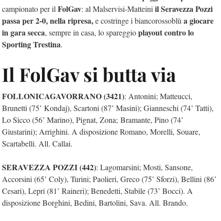
FolGav
il Seravezza Pozzi
campionato per il
: al Malservisi-Matteini
passa per 2-0, nella ripresa,
a giocare
e costringe i biancorossoblù
in gara secca
playout contro lo
, sempre in casa, lo spareggio
Sporting Trestina
.
Il FolGav si butta via
FOLLONICAGAVORRANO (3421)
: Antonini; Matteucci,
Brunetti (75’ Kondaj), Scartoni (87’ Masini); Gianneschi (74’ Tatti),
Lo Sicco (56’ Marino), Pignat, Zona; Bramante, Pino (74’
Giustarini); Arrighini. A disposizione Romano, Morelli, Souare,
Scartabelli. All. Callai.
SERAVEZZA POZZI (442)
: Lagomarsini; Mosti, Sansone,
Accorsini (65’ Coly), Turini; Paolieri, Greco (75’ Sforzi), Bellini (86’
Cesari), Lepri (81’ Raineri); Benedetti, Stabile (73’ Bocci). A
disposizione Borghini, Bedini, Bartolini, Sava. All. Brando.