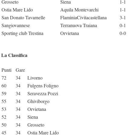
Grosseto
Siena
1-1
Ostia Mare Lido
Aquila Montevarchi
1-1
San Donato Tavarnelle
FlaminiaCivitacastellana
3-1
Sangiovannese
Terranuova Traiana
0-1
Sporting club Trestina
Orvietana
0-0
La Classifica
Punti
Gare
72
34
Livorno
60
34
Fulgens Foligno
59
34
Seravezza Pozzi
55
34
Ghiviborgo
53
34
Orvietana
52
34
Siena
50
34
Grosseto
45
34
Ostia Mare Lido