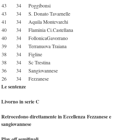
43
34
Poggibonsi
43
34
S. Donato Tavarnelle
41
34
Aquila Montevarchi
40
34
Flaminia Ci.Castellana
40
34
FollonicaGavorrano
39
34
Terranuova Traiana
38
34
Figline
38
34
Sc Trestina
36
34
Sangiovannese
26
34
Fezzanese
Le sentenze
Livorno in serie C
Retrocedono direttamente in Eccellenza
Fezzanese e
sangiovannese
Play off semifinali