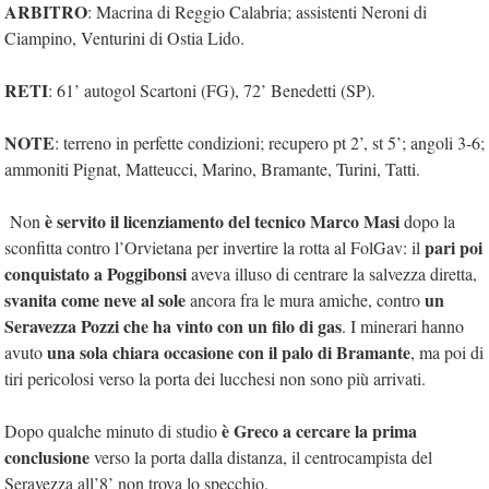
ARBITRO
: Macrina di Reggio Calabria; assistenti Neroni di
Ciampino, Venturini di Ostia Lido.
RETI
: 61’ autogol Scartoni (FG), 72’ Benedetti (SP).
NOTE
: terreno in perfette condizioni; recupero pt 2’, st 5’; angoli 3-6;
ammoniti Pignat, Matteucci, Marino, Bramante, Turini, Tatti.
è servito il licenziamento del tecnico Marco Masi
Non
dopo la
pari poi
sconfitta contro l’Orvietana per invertire la rotta al FolGav: il
conquistato a Poggibonsi
aveva illuso di centrare la salvezza diretta,
svanita come neve al sole
un
ancora fra le mura amiche, contro
Seravezza Pozzi che ha vinto con un filo di gas
. I minerari hanno
una sola chiara occasione con il palo di Bramante
avuto
, ma poi di
tiri pericolosi verso la porta dei lucchesi non sono più arrivati.
è Greco a cercare la prima
Dopo qualche minuto di studio
conclusione
verso la porta dalla distanza, il centrocampista del
Seravezza all’8’ non trova lo specchio.