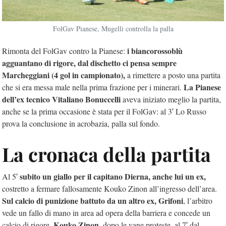
FolGav Pianese, Mugelli controlla la palla
i biancorossoblù
Rimonta del FolGav contro la Pianese:
agguantano di rigore, dal dischetto ci pensa sempre
Marcheggiani (4 gol in campionato),
a rimettere a posto una partita
La Pianese
che si era messa male nella prima frazione per i minerari.
dell’ex tecnico Vitaliano Bonuccelli
aveva iniziato meglio la partita,
anche se la prima occasione è stata per il FolGav: al 3′ Lo Russo
prova la conclusione in acrobazia, palla sul fondo.
La cronaca della partita
subito un giallo per il capitano Dierna, anche lui un ex,
Al 5′
costretto a fermare fallosamente Kouko Zinon all’ingresso dell’area.
Sul calcio di punizione battuto da un altro ex, Grifoni
, l’arbitro
vede un fallo di mano in area ad opera della barriera e concede un
Kouko Zinon
calcio di rigore.
, dopo le vane proteste, al 7′ dal