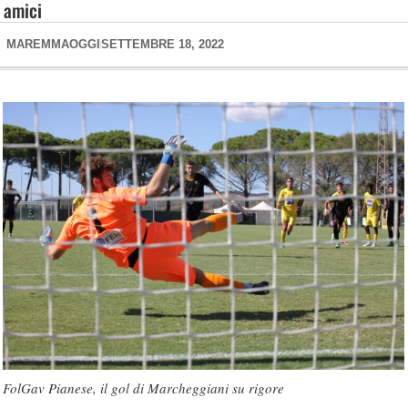
amici
MAREMMAOGGI
SETTEMBRE 18, 2022
FolGav Pianese, il gol di Marcheggiani su rigore