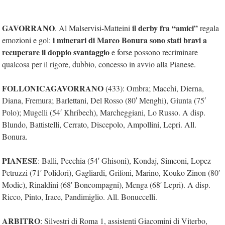
GAVORRANO
il derby fra “amici”
. Al Malservisi-Matteini
regala
i minerari di Marco Bonura sono stati bravi a
emozioni e gol:
recuperare il doppio svantaggio
e forse possono recriminare
qualcosa per il rigore, dubbio, concesso in avvio alla Pianese.
FOLLONICAGAVORRANO
(433): Ombra; Macchi, Dierna,
Diana, Fremura; Barlettani, Del Rosso (80′ Menghi), Giunta (75′
Polo); Mugelli (54′ Khribech), Marcheggiani, Lo Russo. A disp.
Blundo, Battistelli, Cerrato, Discepolo, Ampollini, Lepri. All.
Bonura.
PIANESE
: Balli, Pecchia (54′ Ghisoni), Kondaj, Simeoni, Lopez
Petruzzi (71′ Polidori), Gagliardi, Grifoni, Marino, Kouko Zinon (80′
Modic), Rinaldini (68′ Boncompagni), Menga (68′ Lepri). A disp.
Ricco, Pinto, Irace, Pandimiglio. All. Bonuccelli.
ARBITRO
: Silvestri di Roma 1, assistenti Giacomini di Viterbo,