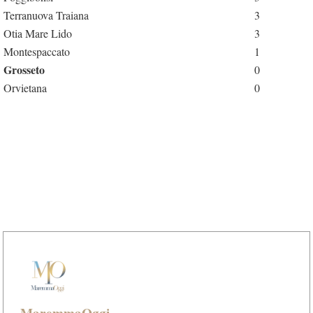
Terranuova Traiana
3
Otia Mare Lido
3
Montespaccato
1
Grosseto
0
Orvietana
0
MaremmaOggi