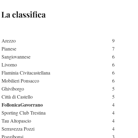
La classifica
Arezzo
9
Pianese
7
Sangiovannese
6
Livorno
6
Flaminia Civitacastellana
6
Mobilieri Ponsacco
6
Ghiviborgo
5
Città di Castello
5
FollonicaGavorrano
4
Sporting Club Trestina
4
Tau Altopascio
4
Serravezza Pozzi
4
Poggibonsi
3