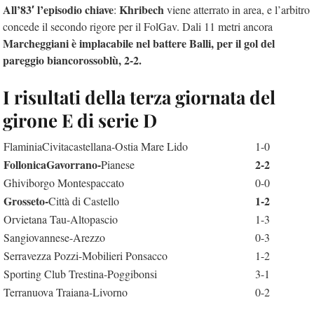
All’83′ l’episodio chiave
Khribech
:
viene atterrato in area, e l’arbitro
concede il secondo rigore per il FolGav. Dali 11 metri ancora
Marcheggiani è implacabile nel battere Balli, per il gol del
pareggio biancorossoblù, 2-2.
I risultati della terza giornata del
girone E di serie D
FlaminiaCivitacastellana-Ostia Mare Lido
1-0
FollonicaGavorrano-
2-2
Pianese
Ghiviborgo Montespaccato
0-0
Grosseto-
1-2
Città di Castello
Orvietana Tau-Altopascio
1-3
Sangiovannese-Arezzo
0-3
Serravezza Pozzi-Mobilieri Ponsacco
1-2
Sporting Club Trestina-Poggibonsi
3-1
Terranuova Traiana-Livorno
0-2