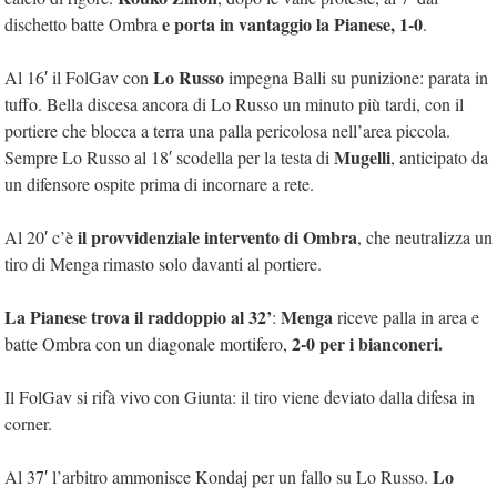
e porta in vantaggio la Pianese, 1-0
dischetto batte Ombra
.
Lo Russo
Al 16′ il FolGav con
impegna Balli su punizione: parata in
tuffo. Bella discesa ancora di Lo Russo un minuto più tardi, con il
portiere che blocca a terra una palla pericolosa nell’area piccola.
Mugelli
Sempre Lo Russo al 18′ scodella per la testa di
, anticipato da
un difensore ospite prima di incornare a rete.
il provvidenziale intervento di Ombra
Al 20′ c’è
, che neutralizza un
tiro di Menga rimasto solo davanti al portiere.
La Pianese trova il raddoppio al 32’
Menga
:
riceve palla in area e
2-0 per i bianconeri.
batte Ombra con un diagonale mortifero,
Il FolGav si rifà vivo con Giunta: il tiro viene deviato dalla difesa in
corner.
Lo
Al 37′ l’arbitro ammonisce Kondaj per un fallo su Lo Russo.