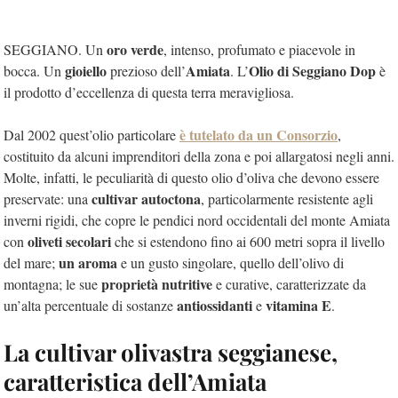
oro verde
SEGGIANO. Un
, intenso, profumato e piacevole in
gioiello
Amiata
Olio di Seggiano Dop
bocca. Un
prezioso dell’
. L’
è
il prodotto d’eccellenza di questa terra meravigliosa.
è tutelato da un Consorzio
Dal 2002 quest’olio particolare
,
costituito da alcuni imprenditori della zona e poi allargatosi negli anni.
Molte, infatti, le peculiarità di questo olio d’oliva che devono essere
cultivar autoctona
preservate: una
, particolarmente resistente agli
inverni rigidi, che copre le pendici nord occidentali del monte Amiata
oliveti secolari
con
che si estendono fino ai 600 metri sopra il livello
un aroma
del mare;
e un gusto singolare, quello dell’olivo di
proprietà nutritive
montagna; le sue
e curative, caratterizzate da
antiossidanti
vitamina
E
un’alta percentuale di sostanze
e
.
La cultivar olivastra seggianese,
caratteristica dell’Amiata