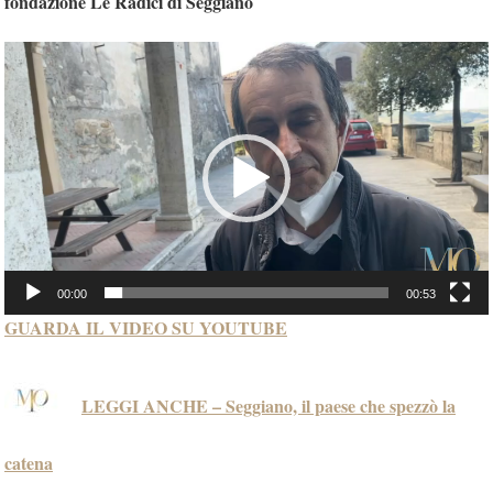
fondazione Le Radici di Seggiano
Video
Player
00:00
00:53
GUARDA IL VIDEO SU YOUTUBE
LEGGI ANCHE – Seggiano, il paese che spezzò la
catena