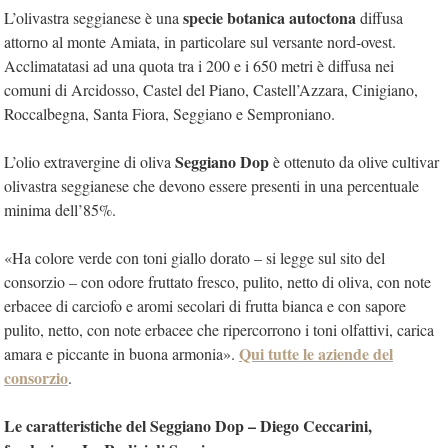
specie botanica autoctona
L’olivastra seggianese è una
diffusa
attorno al monte Amiata, in particolare sul versante nord-ovest.
Acclimatatasi ad una quota tra i 200 e i 650 metri è diffusa nei
comuni di Arcidosso, Castel del Piano, Castell’Azzara, Cinigiano,
Roccalbegna, Santa Fiora, Seggiano e Semproniano.
Seggiano Dop
L’olio extravergine di oliva
è ottenuto da olive cultivar
olivastra seggianese che devono essere presenti in una percentuale
minima dell’85%.
«Ha colore verde con toni giallo dorato – si legge sul sito del
consorzio – con odore fruttato fresco, pulito, netto di oliva, con note
erbacee di carciofo e aromi secolari di frutta bianca e con sapore
pulito, netto, con note erbacee che ripercorrono i toni olfattivi, carica
Qui tutte le aziende del
amara e piccante in buona armonia».
consorzio
.
Le caratteristiche del Seggiano Dop – Diego Ceccarini,