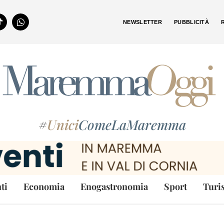
NEWSLETTER
PUBBLICITÀ
#
Unici
ComeLaMaremma
ti
Economia
Enogastronomia
Sport
Turi