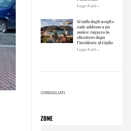
Leggi di più »
Si tuffa dagli scogli e
cade addosso a un
amico: ragazzo in
elicottero dopo
l’incidente al Giglio
Leggi di più »
CONSIGLIATI
ZONE