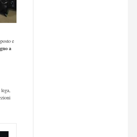
pposto e
egno a
 lega,
ezioni