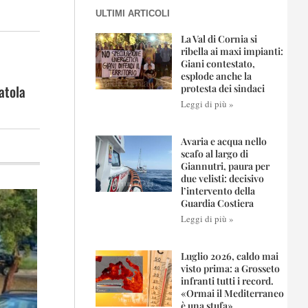
ULTIMI ARTICOLI
La Val di Cornia si
ribella ai maxi impianti:
Giani contestato,
esplode anche la
atola
protesta dei sindaci
Leggi di più »
Avaria e acqua nello
scafo al largo di
Giannutri, paura per
due velisti: decisivo
l’intervento della
Guardia Costiera
Leggi di più »
Luglio 2026, caldo mai
visto prima: a Grosseto
infranti tutti i record.
«Ormai il Mediterraneo
è una stufa»