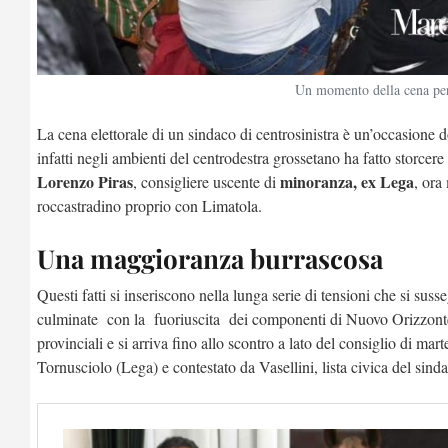
Un momento della cena per 
La cena elettorale di un sindaco di centrosinistra è un’occasione 
infatti negli ambienti del centrodestra grossetano ha fatto storcere
Lorenzo Piras
minoranza, ex Lega
, consigliere uscente di
, ora
roccastradino proprio con Limatola.
Una maggioranza burrascosa
Questi fatti si inseriscono nella lunga serie di tensioni che si su
culminate con la fuoriuscita dei componenti di Nuovo Orizzonte, 
provinciali e si arriva fino allo scontro a lato del consiglio di ma
Tornusciolo (Lega) e contestato da Vasellini, lista civica del sin