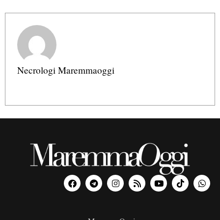
Necrologi Maremmaoggi