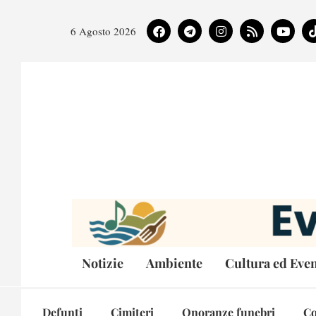
6 Agosto 2026
Notizie
Ambiente
Cultura ed Even
Defunti
Cimiteri
Onoranze funebri
Co