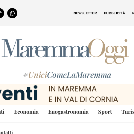
NEWSLETTER
PUBBLICITÀ
#
Unici
ComeLaMaremma
ti
Economia
Enogastronomia
Sport
Turi
ntatti