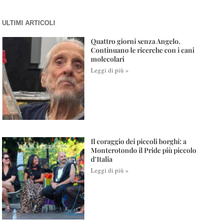
ULTIMI ARTICOLI
Quattro giorni senza Angelo.
Continuano le ricerche con i cani
molecolari
Leggi di più »
Il coraggio dei piccoli borghi: a
Monterotondo il Pride più piccolo
d’Italia
Leggi di più »