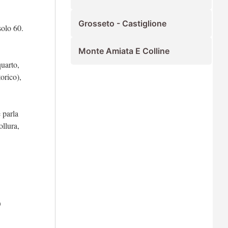
Grosseto - Castiglione
olo 60.
Monte Amiata E Colline
uarto,
orico),
e parla
ollura,
,