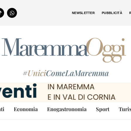
NEWSLETTER
PUBBLICITÀ
#
Unici
ComeLaMaremma
ti
Economia
Enogastronomia
Sport
Turi