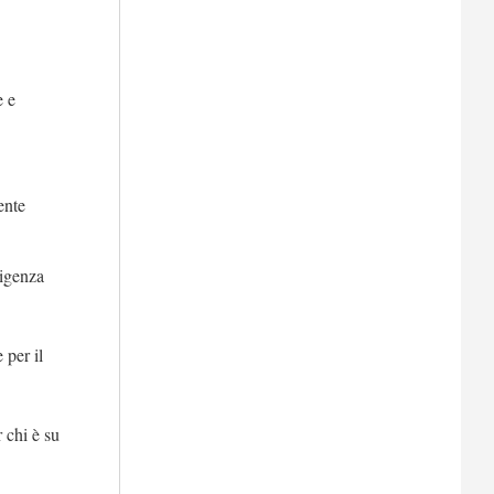
e e
ente
sigenza
 per il
 chi è su