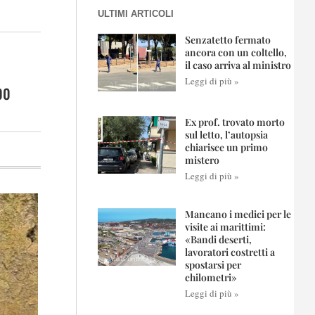
ULTIMI ARTICOLI
Senzatetto fermato
ancora con un coltello,
il caso arriva al ministro
Leggi di più »
00
Ex prof. trovato morto
sul letto, l’autopsia
chiarisce un primo
mistero
Leggi di più »
Mancano i medici per le
visite ai marittimi:
«Bandi deserti,
lavoratori costretti a
spostarsi per
chilometri»
Leggi di più »