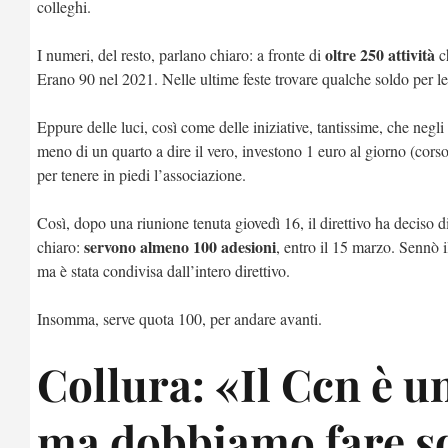
colleghi.
oltre 250 attività
I numeri, del resto, parlano chiaro: a fronte di
c
Erano 90 nel 2021. Nelle ultime feste trovare qualche soldo per le 
Eppure delle luci, così come delle iniziative, tantissime, che negl
meno di un quarto a dire il vero, investono 1 euro al giorno (corso
per tenere in piedi l’associazione.
Così, dopo una riunione tenuta giovedì 16, il direttivo ha deciso di 
servono almeno 100 adesioni
chiaro:
, entro il 15 marzo. Sennò i
ma è stata condivisa dall’intero direttivo.
Insomma, serve quota 100, per andare avanti.
Collura: «Il Ccn è u
ma dobbiamo fare s