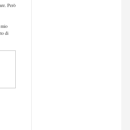
are. Però
l mio
to di