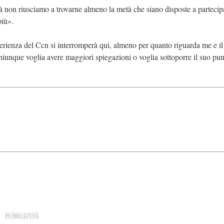
à non riusciamo a trovarne almeno la metà che siano disposte a partecip
più».
erienza del Ccn si interromperà qui, almeno per quanto riguarda me e i
iunque voglia avere maggiori spiegazioni o voglia sottoporre il suo pun
PUBBLICITÀ