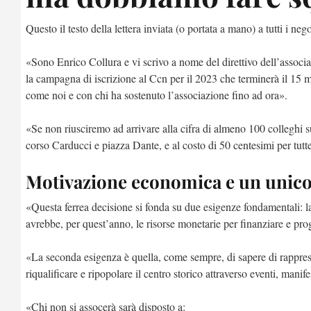
Questo il testo della lettera inviata (o portata a mano) a tutti i nego
«Sono Enrico Collura e vi scrivo a nome del direttivo dell’assoc
la campagna di iscrizione al Ccn per il 2023 che terminerà il 15 m
come noi e con chi ha sostenuto l’associazione fino ad ora».
«Se non riusciremo ad arrivare alla cifra di almeno 100 colleghi su 
corso Carducci e piazza Dante, e al costo di 50 centesimi per tutte
Motivazione economica e un unico 
«Questa ferrea decisione si fonda su due esigenze fondamentali: la
avrebbe, per quest’anno, le risorse monetarie per finanziare e pro
«La seconda esigenza è quella, come sempre, di sapere di rappre
riqualificare e ripopolare il centro storico attraverso eventi, man
«Chi non si assocerà sarà disposto a: