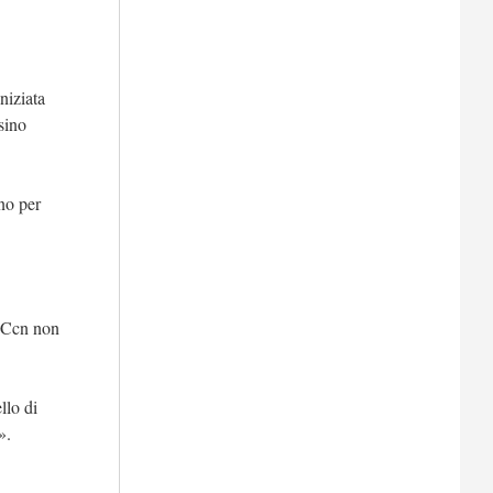
niziata
sino
rno per
l Ccn non
llo di
».