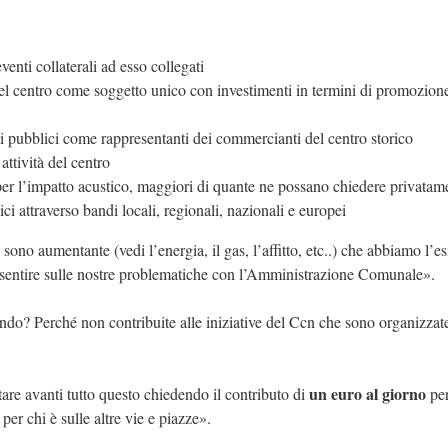
venti collaterali ad esso collegati
del centro come soggetto unico con investimenti in termini di promozion
nti pubblici come rappresentanti dei commercianti del centro storico
attività del centro
a per l’impatto acustico, maggiori di quante ne possano chiedere privatam
ci attraverso bandi locali, regionali, nazionali e europei
sono aumentante (vedi l’energia, il gas, l’affitto, etc..) che abbiamo l’e
arci sentire sulle nostre problematiche con l’Amministrazione Comunale».
ndo? Perché non contribuite alle iniziative del Ccn che sono organizzate
un euro al giorno
tare avanti tutto questo chiedendo il contributo di
per
per chi è sulle altre vie e piazze».