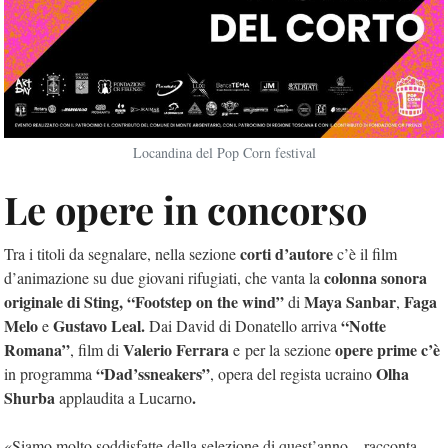
Locandina del Pop Corn festival
Le opere in concorso
corti d’autore
Tra i titoli da segnalare, nella sezione
c’è il film
colonna sonora
d’animazione su due giovani rifugiati, che vanta la
originale di Sting,
“Footstep on the wind”
Maya Sanbar
Faga
di
,
Melo
Gustavo Leal.
“Notte
e
Dai David di Donatello arriva
Romana”
Valerio Ferrara
opere prime c’è
, film di
e per la sezione
“Dad’ssneakers”
Olha
in programma
, opera del regista ucraino
Shurba
.
applaudita a Lucarno
«Siamo molto soddisfatte della selezione di quest’anno – racconta