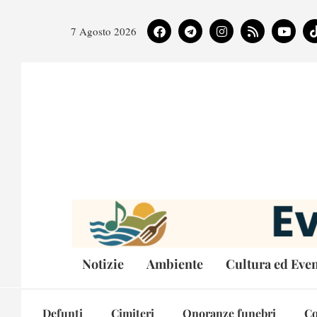
7 Agosto 2026
Notizie
Ambiente
Cultura ed Even
Defunti
Cimiteri
Onoranze funebri
Co