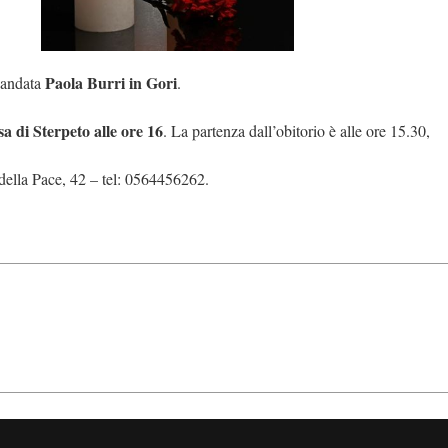
Paola Burri in Gori
è andata
.
sa di Sterpeto alle ore 16
. La partenza dall’obitorio è alle ore 15.30,
della Pace, 42 – tel: 0564456262.