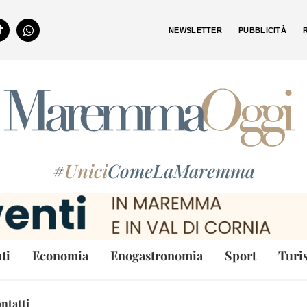
NEWSLETTER
PUBBLICITÀ
#
Unici
ComeLaMaremma
ti
Economia
Enogastronomia
Sport
Turi
ntatti