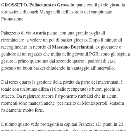
GROSSETO. Pallacanestro Grosseto
, parte con il piede giusto la
formazione di coach Manganelli nell’esordio del campionato
Promozione.
Palazzetto di via Austria pieno, con una grande voglia di
ricominciare a vedere un po’ di basket giocato. Dopo il minuto di
Massimo Bucciantini
raccoglimento in ricordo di
, ex giocatore e
genitore di un ragazzo che milita nelle giovanili PGR, sono gli ospiti a
gestire il primo quarto ma dal secondo quarto i padroni di casa
giocano un buon basket chiudendo in vantaggio all’intervallo.
Dal terzo quarto la gestione della partita da parte dei maremmani è
totale con un’ottima difesa (16 palle recuperate) e buoni giochi in
attacco. Da registrare ancora l’argomento rimbalzi che in alcuni
momenti sono mancati anche per merito di Montespertoli, squadra
fisicamente molto forte.
L’ultimo quarto vede protagonista capitan Franzese (21 punti in 20
minuti giocati con ottime percentuali) che, con molti recuperi chiusi