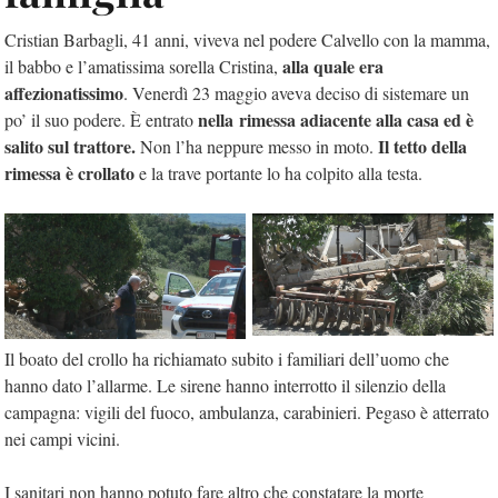
Cristian Barbagli, 41 anni, viveva nel podere Calvello con la mamma,
alla quale era
il babbo e l’amatissima sorella Cristina,
affezionatissimo
. Venerdì 23 maggio aveva deciso di sistemare un
nella rimessa adiacente alla casa ed è
po’ il suo podere. È entrato
salito sul trattore.
Il tetto della
Non l’ha neppure messo in moto.
rimessa è crollato
e la trave portante lo ha colpito alla testa.
Il boato del crollo ha richiamato subito i familiari dell’uomo che
hanno dato l’allarme. Le sirene hanno interrotto il silenzio della
campagna: vigili del fuoco, ambulanza, carabinieri. Pegaso è atterrato
nei campi vicini.
I sanitari non hanno potuto fare altro che constatare la morte